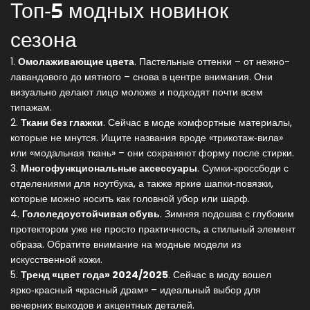
Топ‑5 модных новинок
сезона
1.
Омолаживающие цвета
. Пастельные оттенки – от нежно-
лавандового до мятного – снова в центре внимания. Они
визуально делают лицо моложе и подходят почти всем
типажам.
2.
Ткани без глажки
. Сейчас в моде комфортные материалы,
которые не мнутся. Ищите названия вроде «трикотаж‑вила»
или «модальная ткань» – они сохраняют форму после стирки.
3.
Многофункциональные аксессуары
. Сумки‑кроссбоди с
отделениями для ноутбука, а также яркие шапки‑повязки,
которые можно носить как головной убор или шарф.
4.
Гололедоустойчивая обувь
. Зимняя подошва с глубоким
протектором уже не просто практичность, а стильный элемент
образа. Обратите внимание на модные модели из
искусственной кожи.
5.
Тренд «цвет года» 2024/2025
. Сейчас в моду вошел
ярко‑красный «красный драм» – идеальный выбор для
вечерних выходов и акцентных деталей.