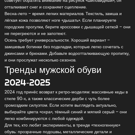
советует обратить внимание на рисунок «шиповидный», он
отталкивает снег и сохраняет сцепление.
Весна‑лето – время легких материалов. Текстиль, замша и
лёгкая кожа позволяют ноге «дышать». Если планируете
городские прогулки, берите кроссовки с дышащей сеткой – они
не перегреются и не запотеют.
Осень требует универсальности. Хороший вариант –
замшевые ботинки без подкладки, которые легко сочетать с
джинсами и брюками. Добавьте водоотталкивающую пропитку,
и они прослужат несколько сезонов.
Тренды мужской обуви
2024‑2025
2024 год принёс возврат к ретро‑моделям: массивные кеды в
стиле 90‑х, а также классические дерби с чуть более
громоздким силуэтом. Если хотите выглядеть актуально,
выбирайте цвета «охра», тёмный синий и мягкий серый – они
легко комбинируются с любой одеждой.
Для тех, кто любит эксперименты, в тренде «техногенную»
обувь: прозрачные подошвы, металлические детали и