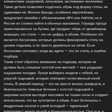
элементами: шнуровкой, липучками, застежками-молниями
.
Такие детали позволяют подогнать обувь под форму стопы, не
сдавливая её. Многие бренды, особенно европейские,
предлагают линейки с обозначением
slim
или
narrow
, но в
России их сложно найти в обычных магазинах. Гораздо проще
ориентироваться на бутики, где продают обувь от дизайнеров,
знающих, что стопа — это не цифра, а объем. Особенно это
касается
босоножек
,
которые должны фиксировать стопу на
уровне подъема, а не просто держаться на пятке
. Если
босоножки сползают, когда вы идете — это не стиль, а ошибка
подбора.
Также стоит обратить внимание на
подошву
,
которая не
должна быть слишком толстой или жесткой — она ухудшает
ощущение посадки
. Лучше выбирать модели с гибкой, но
упругой подошвой, которая повторяет естественный изгиб
стопы. В зимний период — это не просто вопрос комфорта, а
безопасности: тяжелые ботинки с толстой подошвой и
широким носком выглядят массивно на тонких ногах и создают
впечатление, что вы «утопаете» в обуви. А вот ботильоны с
квадратным носком и узкой колодкой — идеальный
компромисс между модой и функциональностью. Они есть в