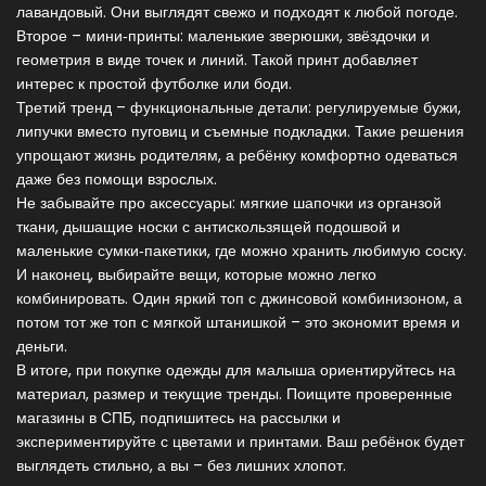
лавандовый. Они выглядят свежо и подходят к любой погоде.
Второе – мини‑принты: маленькие зверюшки, звёздочки и
геометрия в виде точек и линий. Такой принт добавляет
интерес к простой футболке или боди.
Третий тренд – функциональные детали: регулируемые бужи,
липучки вместо пуговиц и съемные подкладки. Такие решения
упрощают жизнь родителям, а ребёнку комфортно одеваться
даже без помощи взрослых.
Не забывайте про аксессуары: мягкие шапочки из органзой
ткани, дышащие носки с антискользящей подошвой и
маленькие сумки‑пакетики, где можно хранить любимую соску.
И наконец, выбирайте вещи, которые можно легко
комбинировать. Один яркий топ с джинсовой комбинизоном, а
потом тот же топ с мягкой штанишкой – это экономит время и
деньги.
В итоге, при покупке одежды для малыша ориентируйтесь на
материал, размер и текущие тренды. Поищите проверенные
магазины в СПБ, подпишитесь на рассылки и
экспериментируйте с цветами и принтами. Ваш ребёнок будет
выглядеть стильно, а вы – без лишних хлопот.