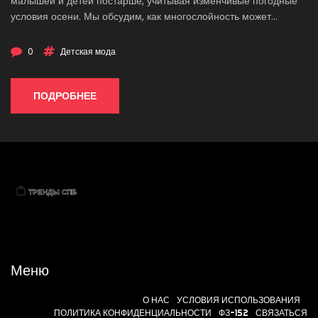
малышей и детей постарше, учитывая изменчивые погодные
условия осени. Мы обсудим, как многослойность может
помочь сохранить тепло, какие материалы лучше всего
подойдут для межсезонья, и на что обратить внимание при
0
Детская мода
покупке осенней обуви для детей. Узнайте, как сделать
осенние прогулки не только удобными, но и стильными.
ПОДРОБНЕЕ
Меню
О НАС
УСЛОВИЯ ИСПОЛЬЗОВАНИЯ
ПОЛИТИКА КОНФИДЕНЦИАЛЬНОСТИ
ФЗ-152
СВЯЗАТЬСЯ