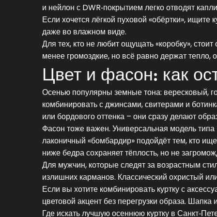
и нейлон с DWR‑покрытием легко отводят капли
Если хочется лёгкой пуховой «обёртки», ищите 
даже во влажном виде.
Для тех, кто не любит ощущать «коробку», стоит
менее громоздкие, но всё равно держат тепло, 
Цвет и фасон: как ос
Осенью популярны земные тона: вересковый, го
комбинировать с джинсами, свитерами и ботинка
или бордового оттенка – они сразу делают обра
Фасон тоже важен. Универсальная модель типа 
лаконичный «бомбардир» подойдёт тем, кто ищет
ниже бедра сохраняет тёплость, но не загромож
Для мужчин, которые следят за возрастным стил
излишних карманов. Классический охристый или
Если вы хотите комбинировать куртку с аксесс
цветовой акцент без перегрузки образа. Шапка 
Где искать лучшую осеннюю куртку в Санкт‑Пет