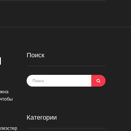
Поиск
ы
лжна
 чтобы
Категории
олиэстер