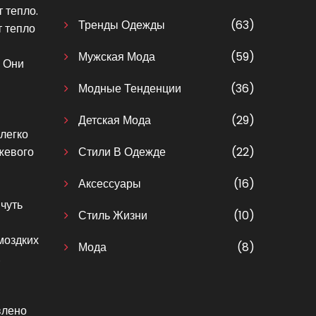
 тепло.
Тренды Одежды
(63)
т тепло
Мужская Мода
(59)
. Они
Модные Тенденции
(36)
Детская Мода
(29)
легко
жевого
Стили В Одежде
(22)
Аксессуары
(16)
чуть
Стиль Жизни
(10)
моздких
Мода
(8)
.
влено