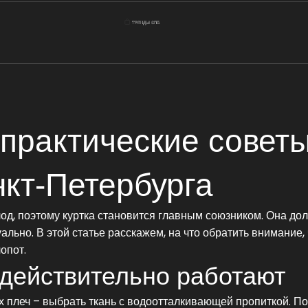
 практические совет
кт‑Петербурга
лод, поэтому куртка становится главным союзником. Она до
туально. В этой статье расскажем, на что обратить внимание,
опот.
действительно работают
 плеч – выбрать ткань с водоотталкивающей пропиткой. П