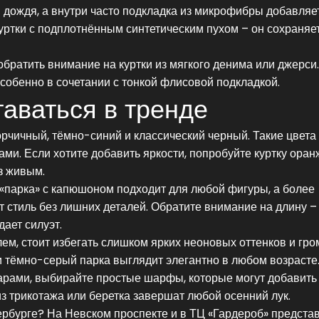
 дождя, а внутри часто подкладка из микрофибры добавляет
куртки с подплотнённым синтетическим пухом – он сохраняе
 обратить внимание на куртки из мягкого денима или джерси
особенно в сочетании с тонкой флисовой подкладкой.
таваться в тренде
рчичный, тёмно-синий и классический черный. Такие цвета 
ми. Если хотите добавить яркости, попробуйте куртку оран
з живым.
«парка» с капюшоном подходит для любой фигуры, а более
 стиль без лишних деталей. Обратите внимание на длину – 
дает силуэт.
ем, стоит избегать слишком ярких неоновых оттенков и гро
 тёмно-серый парка выглядит элегантно в любом возрасте
уарами, выбирайте простые шарфы, которые могут добавить
из трикотажа или беретка завершат любой осенний лук.
ербурге? На Невском проспекте и в ТЦ «Гардероб» предста