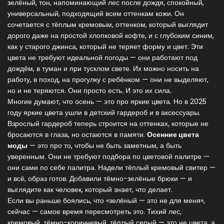
зелёный
,
тон, напоминающий лес после дождя, спокойный,
универсальный, подходящий всем оттенкам кожи
. Он
сочетается с
тёплым кремовым
,
оттенком, который выглядит
дорого даже на простой хлопковой кофте
, и с глубоким синим,
как у старого джинса, который не теряет форму и цвет. Эти
цвета не требуют идеальной погоды — они работают под
дождём, в туман и при тусклом свете. Их можно носить на
работу, в поход, на прогулку с ребёнком — они не выделяют,
но и не теряются. Они просто есть. И это их сила.
Многие думают, что осень — это про яркие цвета. Но в 2025
году яркие цвета ушли в детский гардероб и в аксессуары.
Взрослый гардероб теперь строится на оттенках, которые не
бросаются в глаза, но остаются в памяти.
Осенние цвета
моды
— это про то, чтобы не быть заметным, а быть
уверенным. Они не требуют подбора по цветовой палитре —
они сами по себе палитра. Надели тёплый кремовый свитер —
и всё, образ готов. Добавили тёмно-зелёные брюки — и
выглядите как человек, который знает, что делает.
Если вы раньше боялись, что «зелёный — это не для меня»,
сейчас — самое время пересмотреть это. Тихий лес,
кремовый, тёмно-коричневый, тёплый серый — это не цвета, а