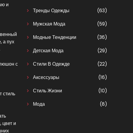
ию
и
Тренды Одежды
(63)
Мужская Мода
(59)
твенный
Модные Тенденции
(36)
 а пух
,
Детская Мода
(29)
апюшон с
Стили В Одежде
(22)
Аксессуары
(16)
Стиль Жизни
(10)
т стиль
Мода
(8)
ать
 цвет и
шних