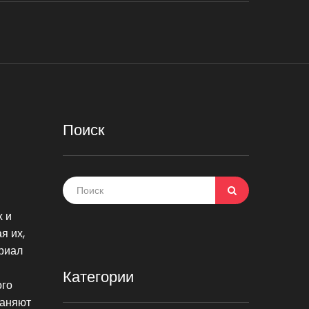
Поиск
х и
я их,
риал
Категории
ого
раняют