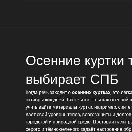
Осенние куртки 
выбирает СПБ
Когда речь заходит о
осенних куртках
,
это лёгк
октябрьских дней
. Также известны как
осенний 
учитывайте
материалы куртки
,
например, синтеп
даёт свой уровень тепла, влагозащиты и долговеч
городской и природной среде.
Цветовая палитр
серого и тёмно‑зелёного
задаёт настроение обр