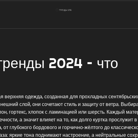
тренды 2024 – что
ая верхняя одежда, созданная для прохладных сентябрьски
внешний слой
, они сочетают стиль и защиту от ветра.
Выбира
он, гортекс, хлопок с ламинацией или шерсть
. Каждый мате
ности, а значит влияет на то, как долго куртка прослужит в
а
,
от глубокого бордового и горчично‑жёлтого до классическ
аза: яркие тона поднимают настроение, а нейтральные сох