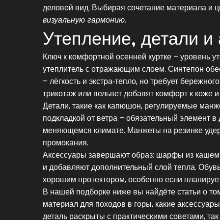
деловой вид. Выбирая сочетание материала и ц
визуальную гармонию
.
Утепление, детали и
Ключ к комфортной осенней куртке – уровень у
утеплитель с отражающим слоем. Синтепон обе
– лёгкость и экстра‑тепло, но требует бережног
трикотаж или вельвет добавят комфорт к коже и
Детали, такие как капюшон, регулируемые ман
подкладкой от ветра – обязательный элемент в
меняющемся климате. Манжеты на резинке удер
промокания.
Аксессуары завершают образ: шарфы из кашеми
и добавляют дополнительный слой тепла. Обувь
хорошим протектором, особенно если планируе
В нашей подборке ниже вы найдёте статьи о том
материал для походов в горы, какие аксессуары 
деталь раскрыты с практическими советами, та