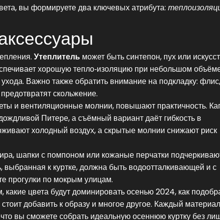
вета, вы формируете два ключевых атрибута:
теплоизоляц
 аксессуары
тепления.
Утеплитель
может быть синтепон, пух или искусс
спечивает хорошую тепло‑изоляцию при небольшом объёме,
о ухода. Важно также обратить внимание на подкладку: флис
 предотвратят скольжение.
жеты и вентиляционные молнии, повышают практичность. К
 дождливой Питере, а съёмный вариант даёт гибкость в
живают холодный воздух, а скрытые молнии снижают риск
ра, шапки с помпоном или кожаные перчатки подчеркиваю
, выбранная к куртке, должна быть водоотталкивающей и с
те прогулки по мокрым улицам.
, какие цвета будут доминировать осенью 2024, как подобр
стоит добавить к образу и многое другое. Каждый материал,
к что вы сможете собрать идеальную осеннюю куртку без ли