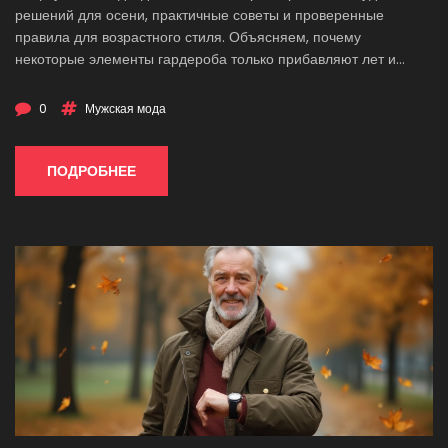
решений для осени, практичные советы и проверенные
правила для возрастного стиля. Объясняем, почему
некоторые элементы гардероба только прибавляют лет и
лишают индивидуальности. Показываем реальные примеры и
помогаем найти баланс между комфортом, актуальностью и
0
Мужская мода
самоуважением. Не будет скучных шаблонных запретов —
только удобные советы для жизни.
ПОДРОБНЕЕ