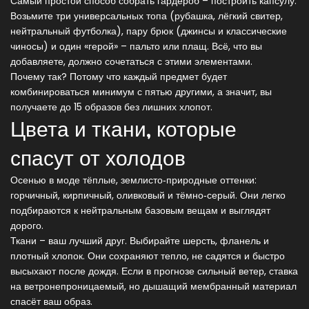
Самый простой способ собрать гардероб – построить капсулу.
Возьмите три универсальных топа (рубашка, лёгкий свитер,
нейтральный футболка), пару брюк (джинсы и классические
чиносы) и один «герой» – пальто или плащ. Всё, что вы
добавляете, должно сочетаться с этими элементами.
Почему так? Потому что каждый предмет будет
комбинироваться минимум с пятью другими, а значит, вы
получаете до 15 образов без лишних хлопот.
Цвета и ткани, которые
спасут от холодов
Осенью в моде тёплые, землисто‑природные оттенки:
горчичный, кирпичный, оливковый и тёмно‑серый. Они легко
подбираются к нейтральным базовым вещам и выглядят
дорого.
Ткани – ваш лучший друг. Выбирайте шерсть, фланель и
плотный хлопок. Они сохраняют тепло, не садятся и быстро
высыхают после дождя. Если в прогнозе сильный ветер, ставка
на ветронепроницаемый, но дышащий мембранный материал
спасёт ваш образ.