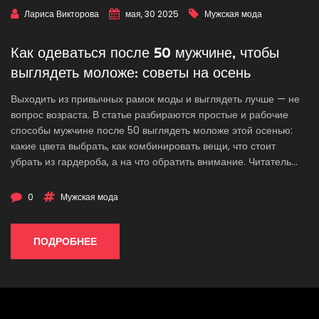
Лариса Викторова
мая, 30 2025
Мужская мода
Как одеваться после 50 мужчине, чтобы
выглядеть моложе: советы на осень
Выходить из привычных рамок моды и выглядеть лучше — не
вопрос возраста. В статье разбираются простые и рабочие
способы мужчине после 50 выглядеть моложе этой осенью:
какие цвета выбрать, как комбинировать вещи, что стоит
убрать из гардероба, а на что обратить внимание. Читатель
получит конкретные идеи и примеры, а также узнает о
современных тенденциях мужской моды для зрелых мужчин.
0
Мужская мода
Всё по-настоящему просто и без сложностей, чтобы
объяснения были понятными каждому.
ПОДРОБНЕЕ