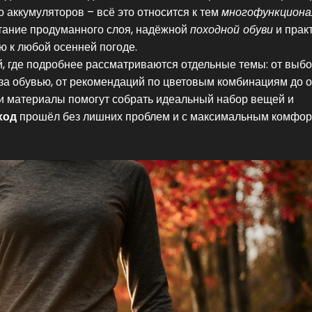
о аккумуляторов – всё это относится к тем
многофункцион
етание продуманного слоя, надёжной
походной обуви
и прак
ю к любой осенней погоде.
, где подробнее рассматриваются отдельные темы: от выб
 за обувью, от рекомендаций по цветовым комбинациям до 
ти материалы помогут собрать идеальный набор вещей и
ход
прошёл без лишних проблем и с максимальным комфор