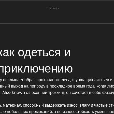
как одеться и
 приключению
азу всплывает образ прохладного леса, шуршащих листьев и
ивный выход на природу в прохладное время года, когда ли
й
. Also known as
осенний треккинг
, он сочетает в себе физи
ь
,
материал, способный выдержать износ, влагу и частые ст
осле небольших промоканий, а её износостойкость уменьшае