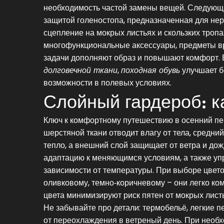
необходимость частой замены вещей. Следующ
защитой голеностопа, предназначенная для не
сцепление на мокрых листьях и скользких тропа
многофункциональные аксессуары
,
предметы в
задачи
дополняют образ и повышают комфорт. В
долговечной ткани
,
походная обувь
улучшает б
возможности в полевых условиях.
Слойный гардероб: к
Ключ к комфортному путешествию в осенний пер
шерстяной ткани отводит влагу от тела, средни
тепло, а внешний слой защищает от ветра и дож
адаптацию к меняющимся условиям, а также упр
зависимости от температуры. При выборе цвето
оливковому, темно‑коричневому – они легко ком
цвета минимизируют риск пятен от мокрых листь
Не забывайте про детали: термобельё, легкие 
от переохлаждения в ветреный день. При необх