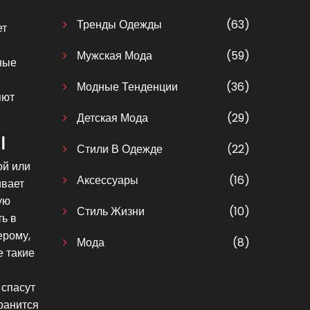
Тренды Одежды
(63)
ет
Мужская Мода
(59)
ные
Модные Тенденции
(36)
яют
Детская Мода
(29)
ы
Стили В Одежде
(22)
ой или
Аксессуары
(16)
ивает
ую
Стиль Жизни
(10)
ь в
ерому,
Мода
(8)
е такие
 спасут
ранится