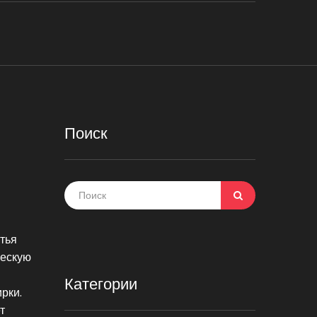
Поиск
стья
ческую
Категории
ирки
.
т