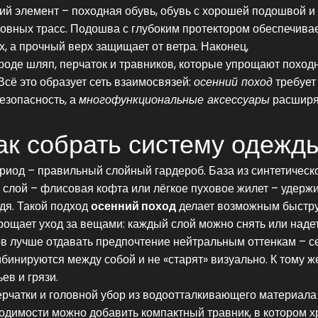
ий элемент –
походная обувь
,
обувь с хорошей подошвой и
ровных трасс
. Подошва с глубоким протектором обеспечива
х, а прочный верх защищает от ветра. Наконец,
роде шляп, перчаток и травников, которые упрощают поход
сё это образует сеть взаимосвязей:
осенний поход
требует
езопасность, а
многофункциональные аксессуары
расшир
ак собрать систему одежд
иод – правильный слойный гардероб. База из синтетическ
й слой – флисовая кофта или лёгкое пуховое жилет – удерж
дя. Такой подход
осенний поход
делает возможным быстр
ощает уход за вещами: каждый слой можно снять или надет
в лучше отдавать предпочтение нейтральным оттенкам – с
бинируются между собой и не «старят» визуально. К тому ж
ев и грязи.
перчатки и головной убор из водоотталкивающего материала
одимости можно добавить компактный травник, в котором х