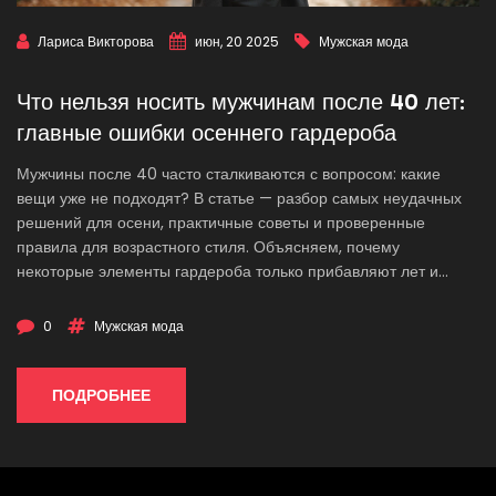
Лариса Викторова
июн, 20 2025
Мужская мода
Что нельзя носить мужчинам после 40 лет:
главные ошибки осеннего гардероба
Мужчины после 40 часто сталкиваются с вопросом: какие
вещи уже не подходят? В статье — разбор самых неудачных
решений для осени, практичные советы и проверенные
правила для возрастного стиля. Объясняем, почему
некоторые элементы гардероба только прибавляют лет и
лишают индивидуальности. Показываем реальные примеры и
помогаем найти баланс между комфортом, актуальностью и
0
Мужская мода
самоуважением. Не будет скучных шаблонных запретов —
только удобные советы для жизни.
ПОДРОБНЕЕ