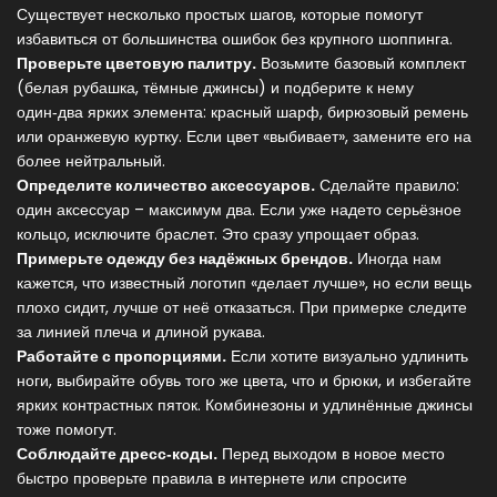
Существует несколько простых шагов, которые помогут
избавиться от большинства ошибок без крупного шоппинга.
Проверьте цветовую палитру.
Возьмите базовый комплект
(белая рубашка, тёмные джинсы) и подберите к нему
один‑два ярких элемента: красный шарф, бирюзовый ремень
или оранжевую куртку. Если цвет «выбивает», замените его на
более нейтральный.
Определите количество аксессуаров.
Сделайте правило:
один аксессуар – максимум два. Если уже надето серьёзное
кольцо, исключите браслет. Это сразу упрощает образ.
Примерьте одежду без надёжных брендов.
Иногда нам
кажется, что известный логотип «делает лучше», но если вещь
плохо сидит, лучше от неё отказаться. При примерке следите
за линией плеча и длиной рукава.
Работайте с пропорциями.
Если хотите визуально удлинить
ноги, выбирайте обувь того же цвета, что и брюки, и избегайте
ярких контрастных пяток. Комбинезоны и удлинённые джинсы
тоже помогут.
Соблюдайте дресс‑коды.
Перед выходом в новое место
быстро проверьте правила в интернете или спросите