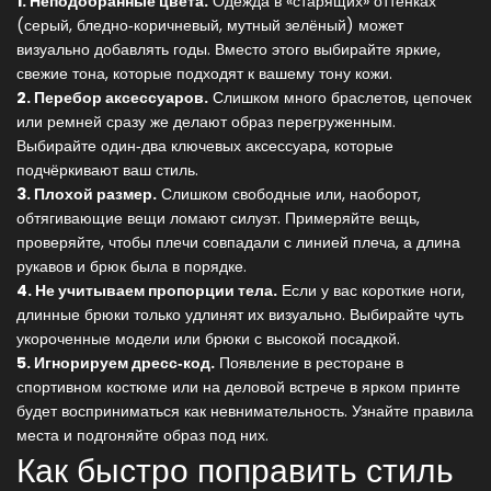
1. Неподобранные цвета.
Одежда в «старящих» оттенках
(серый, бледно‑коричневый, мутный зелёный) может
визуально добавлять годы. Вместо этого выбирайте яркие,
свежие тона, которые подходят к вашему тону кожи.
2. Перебор аксессуаров.
Слишком много браслетов, цепочек
или ремней сразу же делают образ перегруженным.
Выбирайте один‑два ключевых аксессуара, которые
подчёркивают ваш стиль.
3. Плохой размер.
Слишком свободные или, наоборот,
обтягивающие вещи ломают силуэт. Примеряйте вещь,
проверяйте, чтобы плечи совпадали с линией плеча, а длина
рукавов и брюк была в порядке.
4. Не учитываем пропорции тела.
Если у вас короткие ноги,
длинные брюки только удлинят их визуально. Выбирайте чуть
укороченные модели или брюки с высокой посадкой.
5. Игнорируем дресс‑код.
Появление в ресторане в
спортивном костюме или на деловой встрече в ярком принте
будет восприниматься как невнимательность. Узнайте правила
места и подгоняйте образ под них.
Как быстро поправить стиль