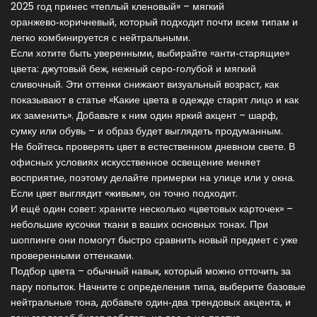
2025 год принес «теплый кленовый» – мягкий
оранжево‑коричневый, который подходит почти всем типам и
легко комбинируется с нейтральными.
Если хотите быть уверенными, выбирайте «анти‑старящие»
цвета: джутовый беж, нежный серо‑голубой и мягкий
сливочный. Эти оттенки снижают визуальный возраст, как
показывают в статье «Какие цвета в одежде старят лицо и как
их заменить». Добавьте к ним один яркий акцент – шарф,
сумку или обувь – и образ будет выглядеть продуманным.
Не бойтесь проверять цвет в естественном дневном свете. В
офисных условиях искусственное освещение меняет
восприятие, поэтому делайте примерки на улице или у окна.
Если цвет выглядит «живым», он точно подходит.
И ещё один совет: храните несколько «цветовых карточек» –
небольшие кусочки ткани в ваших основных тонах. При
шоппинге они помогут быстро сравнить новый предмет с уже
проверенными оттенками.
Подбор цвета – обычный навык, который можно отточить за
пару попыток. Начните с определения типа, выберите базовые
нейтральные тона, добавьте один‑два трендовых акцента, и