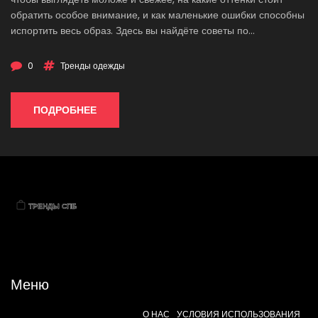
обратить особое внимание, и как маленькие ошибки способны
испортить весь образ. Здесь вы найдёте советы по
сочетаниям, узнаете о частых заблуждениях и получите
практические рекомендации по выбору гардероба. Всё просто
0
Тренды одежды
и понятно, без скучной теории!
ПОДРОБНЕЕ
Меню
О НАС
УСЛОВИЯ ИСПОЛЬЗОВАНИЯ