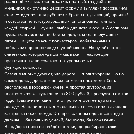
реальной жизнью.
хлопок сатин
,
плотный, гладкий и не
мнущийся, он отлично держит форму и выглядит дороже, чем
стоит
— идеален для рубашек и брюк.
лен
,
дышащий, прочный
и естественно текстурированный, он становится мягче с
каждой стиркой
— лучший выбор для лета и осени. А если вам
нужна ткань, которая не боится дождя, снега и случайных
пятен — ищите смеси с
полиэстером
,
добавленным в
небольших пропорциях для устойчивости
. Не путайте это с
синтетикой, которая «дышит» как пакет — настоящие
практичные ткани сочетают натуральность и
функциональность.
Сегодня многие думают, что дорого — значит хорошо. Но на
самом деле, дорогая вещь из тонкого шелка может быть
бесполезна в городской суете. А простая футболка из
плотного хлопка, купленная за 800 рублей, прослужит вам три
года. Практичные ткани — это про то, чтобы не думать о
одежде. Не переживать, что она выцвела, села или выглядела
как тряпка после дождя. Это про то, чтобы одеваться и идти
дальше — без лишних усилий, без ухода, без сожалений.
В подборке ниже вы найдёте статьи, где разбирают, какие
ткани действительно работают в реальной жизни: от