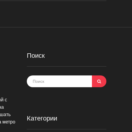
Поиск
й с
на
ушать
Категории
а метро