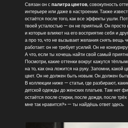
Связан он с
палитра цветов
,
совокупность отт
интерьере или даже в настроении
. Также извес
остаётся после того, как все эффекты ушли.
Пото
твоей усталостью — он не приятный. Он просто 
и которые влияют на его восприятие себя и дру
а про то, что не вызывает желания снять вещь ч
работает: он не требует усилий. Он не конкурир
А что, если ты хочешь найти свой самый прият
Посмотри, какие оттенки вокруг кажутся тёплыми
на то, как она ложится на руку. Запомни, какой ц
цвет. Он не должен быть новым. Он должен быть
В коллекции ниже — статьи, где разбирают, каки
детской одежды до женских платьев. Там нет фил
остаётся после стирки, после дождя, после трёх
мне так нравится?» — ты найдёшь ответ здесь.