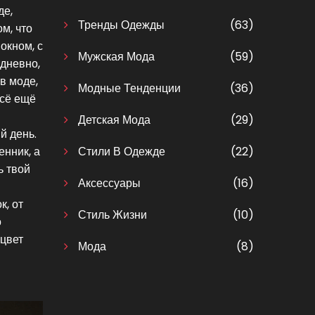
де,
Тренды Одежды
(63)
ом, что
окном, с
Мужская Мода
(59)
едневно,
 в моде,
Модные Тенденции
(36)
всё ещё
Детская Мода
(29)
й день.
енник, а
Стили В Одежде
(22)
ь твой
Аксессуары
(16)
к, от
Стиль Жизни
(10)
о
 цвет
Мода
(8)