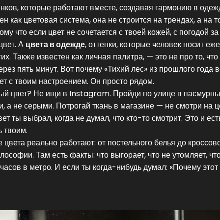
енков, которые работают вместе, создавая гармонию в одеж
тен как
цветовая система
, она не строится на трендах, а на т
му что если цвет не сочетается с твоей кожей, с погодой за 
цвет. А
цвета в одежде
,
оттенки, которые человек носит еж
гих
. Также известен как
личная палитра
, — это не про то, что
ерез пять минут.
Вот почему «Тихий лес» из прошлого года 
ует с твоим настроением. Он просто рядом.
ный цвет? Не ищи в Instagram. Пройди по улице в пасмурны
, а не серыми. Потрогай ткань в магазине — не смотри на ц
вет ты выбрал, когда не думал, что кто-то смотрит. Это и ест
 твоим.
е цвета реально работают: от постельного белья до кроссово
ософии. Там есть факты: что выгорает, что не утомляет, чт
 часов в метро. И если ты когда-нибудь думал: «Почему этот