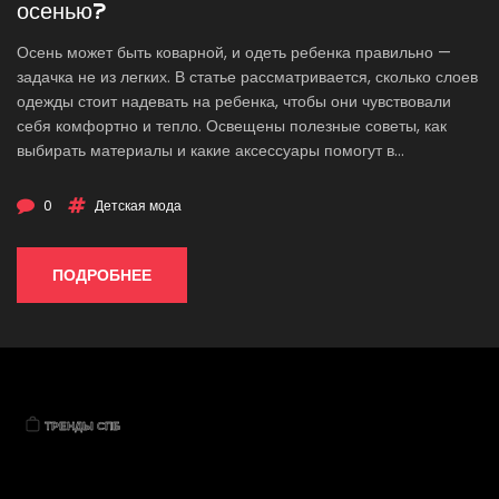
осенью?
Осень может быть коварной, и одеть ребенка правильно —
задачка не из легких. В статье рассматривается, сколько слоев
одежды стоит надевать на ребенка, чтобы они чувствовали
себя комфортно и тепло. Освещены полезные советы, как
выбирать материалы и какие аксессуары помогут в
прохладные осенние дни. Узнайте, как защитить ваше чадо от
непогоды без риска перегрева.
0
Детская мода
ПОДРОБНЕЕ