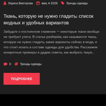
Лариса Викторова
мая, 4 2025
Тренды одежды
Ткань, которую не нужно гладить: список
модных и удобных вариантов
Забудьте о постоянном глажении — некоторые ткани вообще
не требуют утюга. В статье разберём, как называется ткань,
которую не нужно гладить, какие варианты сейчас в моде, и
что стоит искать в составе одежды для удобства. Расскажем
конкретные примеры и дадим советы, как выбрать такую
одежду в магазине. Разберёмся, почему одни вещи мнутся, а
другие выглядят аккуратно после стирки. Полезная выжимка
0
Тренды одежды
для тех, кто ценит лёгкость ухода и хочет всегда быть на
высоте без лишних хлопот.
ПОДРОБНЕЕ