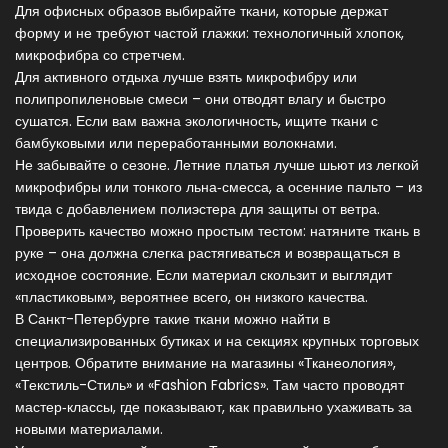
Для офисных образов выбирайте ткани, которые держат
форму и не требуют частой глажки: технологичный хлопок,
микрофибра со стретчем.
Для активного отдыха лучше взять микрофибру или
полипропиленовые смеси – они отводят влагу и быстро
сушатся. Если вам важна экологичность, ищите ткани с
бамбуковыми или переработанными волокнами.
Не забывайте о сезоне. Летние платья лучше шьют из легкой
микрофибры или тонкого льна‑смесса, а осенние пальто – из
твида с добавлением полиэстера для защиты от ветра.
Проверить качество можно простым тестом: натяните ткань в
руке – она должна слегка растягиваться и возвращаться в
исходное состояние. Если материал скользит и выглядит
«пластиковым», вероятнее всего, он низкого качества.
В Санкт-Петербурге такие ткани можно найти в
специализированных бутиках и на секциях крупных торговых
центров. Обратите внимание на магазины «Тканеология»,
«Текстиль-Стиль» и «Fashion Fabrics». Там часто проводят
мастер‑классы, где показывают, как правильно ухаживать за
новыми материалами.