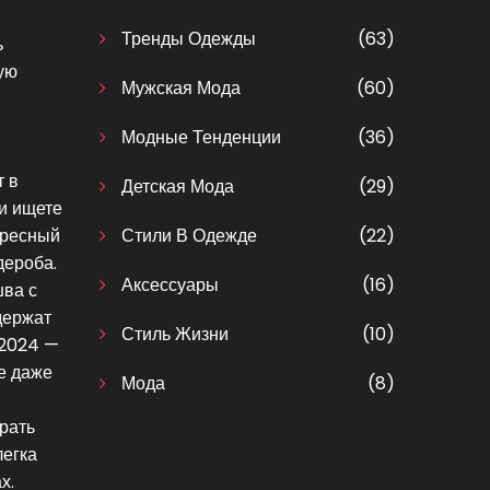
Тренды Одежды
(63)
ь
ую
Мужская Мода
(60)
Модные Тенденции
(36)
т в
Детская Мода
(29)
ли ищете
ересный
Стили В Одежде
(22)
дероба.
Аксессуары
(16)
шва с
держат
Стиль Жизни
(10)
 2024 —
е даже
Мода
(8)
рать
легка
х.