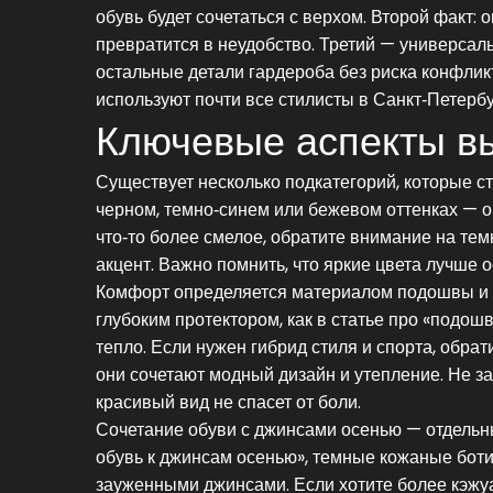
обувь будет сочетаться с верхом. Второй факт:
превратится в неудобство. Третий — универсаль
остальные детали гардероба без риска конфлик
используют почти все стилисты в Санкт‑Петербу
Ключевые аспекты в
Существует несколько подкатегорий, которые с
черном, темно‑синем или бежевом оттенках — он
что‑то более смелое, обратите внимание на тем
акцент. Важно помнить, что яркие цвета лучше 
Комфорт определяется материалом подошвы и с
глубоким протектором, как в статье про «подош
тепло. Если нужен гибрид стиля и спорта, обра
они сочетают модный дизайн и утепление. Не за
красивый вид не спасет от боли.
Сочетание обуви с джинсами осенью — отдельны
обувь к джинсам осенью», темные кожаные боти
зауженными джинсами. Если хотите более кэжу