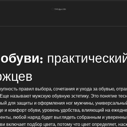
 обуви
: практически
ржцев
купность правил выбора, сочетания и ухода за обувью, от
. Еще называют
мужскую обувную эстетику
. Это понятие тес
нный для защиты и оформления ног мужчины
,
универсальный
де
и
комфорт обуви
,
уровень удобства, влияющий на ежедн
ементы, любой наряд будет выглядеть собранным и уверенны
и включает подбор цвета, потому что цвет определяет, нас