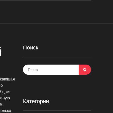
Поиск
й
ражающая
но
 цвет
евную
Категории
м.
колько