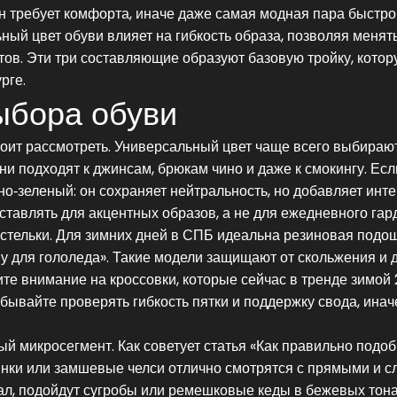
 он требует комфорта, иначе даже самая модная пара быстро
ный цвет обуви влияет на гибкость образа, позволяя менят
тов. Эти три составляющие образуют базовую тройку, котор
рге.
ыбора обуви
тоит рассмотреть. Универсальный цвет чаще всего выбираю
и подходят к джинсам, брюкам чино и даже к смокингу. Ес
но‑зеленый: он сохраняет нейтральность, но добавляет инт
оставлять для акцентных образов, а не для ежедневного гар
тельки. Для зимних дней в СПБ идеальна резиновая подо
ву для гололеда». Такие модели защищают от скольжения и 
тите внимание на кроссовки, которые сейчас в тренде зимой
бывайте проверять гибкость пятки и поддержку свода, инач
й микросегмент. Как советует статья «Как правильно подоб
нки или замшевые челси отлично смотрятся с прямыми и с
ал, подойдут сугробы или ремешковые кеды в бежевых тона