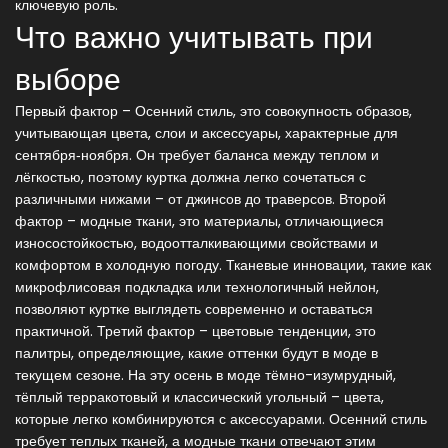
ключевую роль.
Что важно учитывать при
выборе
Первый фактор –
Осенний стиль
,
это совокупность образов,
учитывающая цвета, слои и аксессуары, характерные для
сентября‑ноября
. Он требует баланса между теплом и
лёгкостью, поэтому куртка должна легко сочетаться с
различными нижами – от джинсов до траверсов. Второй
фактор –
модные ткани
,
это материалы, отличающиеся
износостойкостью, водоотталкивающими свойствами и
комфортом в холодную погоду
. Тканевые инновации, такие как
микрофлисовая подкладка или технологичный нейлон,
позволяют куртке выглядеть современно и оставаться
практичной. Третий фактор –
цветовые тенденции
,
это
палитры, определяющие, какие оттенки будут в моде в
текущем сезоне
. На эту осень в моде тёмно-изумрудный,
тёплый терракотовый и классический угольный – цвета,
которые легко комбинируются с аксессуарами. Осенний стиль
требует теплых тканей, а модные ткани отвечают этим