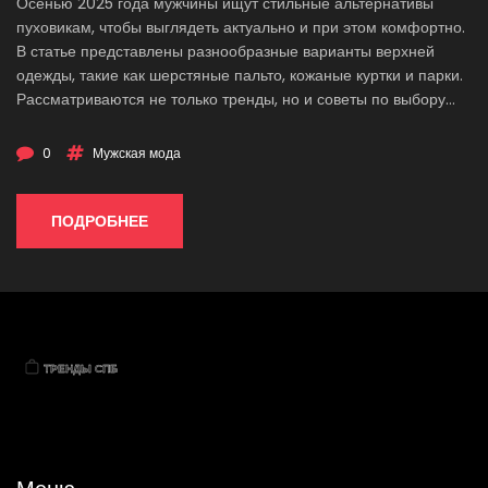
Осенью 2025 года мужчины ищут стильные альтернативы
пуховикам, чтобы выглядеть актуально и при этом комфортно.
В статье представлены разнообразные варианты верхней
одежды, такие как шерстяные пальто, кожаные куртки и парки.
Рассматриваются не только тренды, но и советы по выбору
одежды, учитывая практичность и удобство. Секреты создания
стильных образов помогут сделать правильный выбор для
0
Мужская мода
наступающих холодов.
ПОДРОБНЕЕ