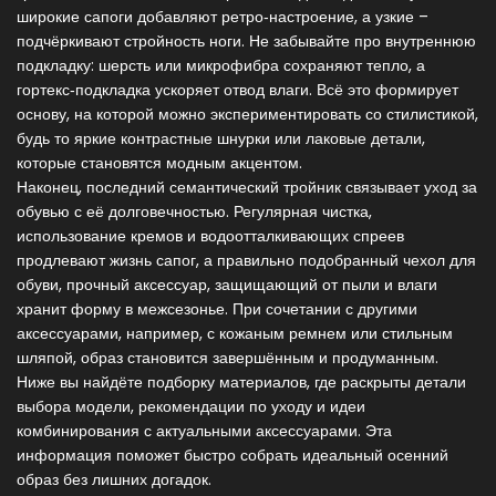
широкие сапоги добавляют ретро‑настроение, а узкие –
подчёркивают стройность ноги. Не забывайте про внутреннюю
подкладку: шерсть или микрофибра сохраняют тепло, а
гортекс‑подкладка ускоряет отвод влаги. Всё это формирует
основу, на которой можно экспериментировать со стилистикой,
будь то яркие контрастные шнурки или лаковые детали,
которые становятся модным акцентом.
Наконец, последний семантический тройник связывает уход за
обувью с её долговечностью. Регулярная чистка,
использование кремов и водоотталкивающих спреев
продлевают жизнь сапог, а правильно подобранный
чехол для
обуви
,
прочный аксессуар, защищающий от пыли и влаги
хранит форму в межсезонье. При сочетании с другими
аксессуарами, например, с кожаным ремнем или стильным
шляпой, образ становится завершённым и продуманным.
Ниже вы найдёте подборку материалов, где раскрыты детали
выбора модели, рекомендации по уходу и идеи
комбинирования с актуальными аксессуарами. Эта
информация поможет быстро собрать идеальный осенний
образ без лишних догадок.