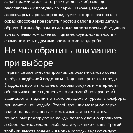
задаёт рамки стиля: от строгих деловых образов до
расслабленных прогулок по парку. Наконец,
модные
аксессуары
,
шарфы, перчатки, сумки, которые завершают
образ
способны превратить простой сапог в яркую деталь
образа. Таким образом,
стильные сапоги осень
объединяют
три ключевых компонента – дизайн, функциональность и
совместимость с другими элементами гардероба.
На что обратить внимание
при выборе
Первый семантический тройник:
стильные сапоги осень
требуют
надёжной подошвы
. Подошва против гололеда
(
подошва против гололеда
,
особый рисунок и материалы,
обеспечивающие сцепление на скользкой поверхности
)
защищает от падений, а также определяет уровень комфорта
при длительной ходьбе. Второй тройник: материал верха
влияет на влагозащиту – кожа, замша или синтетика
по‑разному реагируют на дождь, поэтому важно сравнивать
водоотталкивающие свойства
и «дыхание» ткани. Третий
тройник: высота голени и ширина колодки задают силуэт;