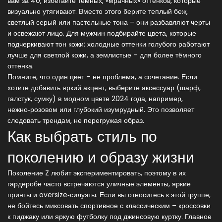
вам за 40, избегайте темных, «мрачных» оттенков, которые
визуально утягивают. Вместо этого берите теплый беж,
светлый серый или пастельные тона – они разбавляют черты
и освежают лицо. Для мужчин подбирайте цвета, которые
подчеркивают тон кожи: холодные оттенки голубого работают
лучше для светлой кожи, а землистые – для более тёмного
оттенка.
Помните, что один цвет – не проблема, а сочетание. Если
хотите добавить яркий акцент, выберите аксессуар (шарф,
галстук, сумку) в модном цвете 2024 года, например,
нежно‑розовом или глубокий изумрудный. Это позволяет
следовать трендам, не перегружая образ.
Как выбрать стиль по
поколению и образу жизни
Поколение Z любит экспериментировать, поэтому в их
гардеробе часто встречаются уличные элементы, яркие
принты и oversize‑силуэты. Если вы относитесь к этой группе,
не бойтесь миксовать спортивное с классическим – кроссовки
к пиджаку или яркую футболку под джинсовую куртку. Главное