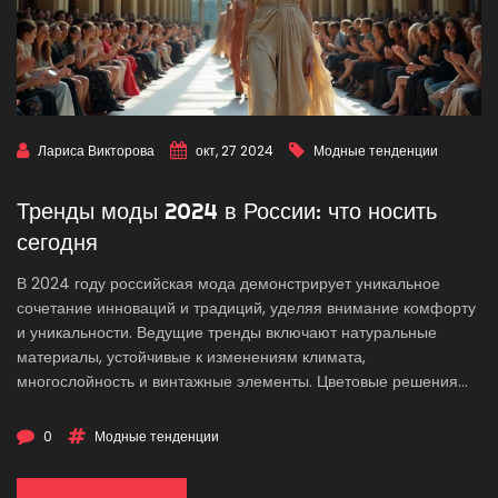
Лариса Викторова
окт, 27 2024
Модные тенденции
Тренды моды 2024 в России: что носить
сегодня
В 2024 году российская мода демонстрирует уникальное
сочетание инноваций и традиций, уделяя внимание комфорту
и уникальности. Ведущие тренды включают натуральные
материалы, устойчивые к изменениям климата,
многослойность и винтажные элементы. Цветовые решения
также становятся важной частью образов, акцентируя
внимание на индивидуальности и настроении. Особое
0
Модные тенденции
внимание уделяется аксессуарам, которые дополняют и
подчеркивают общий стиль. В этой статье мы разберём