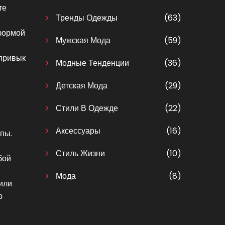
те
Тренды Одежды
(63)
тформой
Мужская Мода
(59)
 привык
Модные Тенденции
(36)
Детская Мода
(29)
Стили В Одежде
(22)
Аксессуары
(16)
пы.
Стиль Жизни
(10)
бой
Мода
(8)
 или
ю