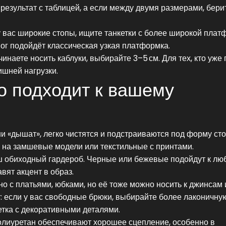
результат с таблицей, а если между двумя размерами, бери
 вас широкие стопы, ищите танкетки с более широкой пла
ног подойдёт классическая узкая платформка.
инаете носить каблуки, выбирайте 3–5 см. Для тех, кто уже
ишней нагрузки.
то подходит к вашему
и «дышат», легко чистятся и подстраиваются под форму сто
е на замшевые модели или текстильные с принтами.
ваш обиходный гардероб. Черные или бежевые подойдут к лю
вят акцент в образ.
но с платьями, юбками, но её тоже можно носить к джинсам
: если у вас свободные брюки, выбирайте более лаконичну
етка с декоративными деталями.
олиуретан обеспечивают хорошее сцепление, особенно в