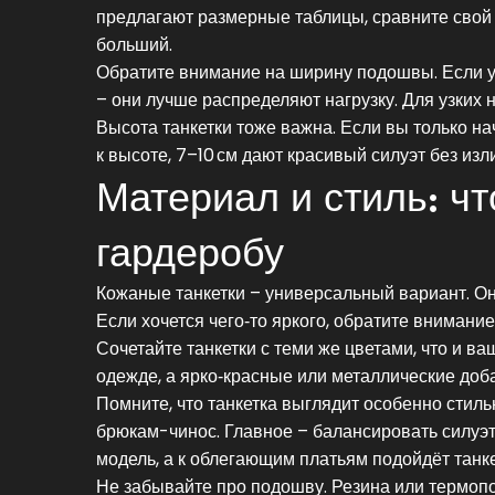
предлагают размерные таблицы, сравните свой 
больший.
Обратите внимание на ширину подошвы. Если у
– они лучше распределяют нагрузку. Для узких 
Высота танкетки тоже важна. Если вы только нач
к высоте, 7–10 см дают красивый силуэт без изл
Материал и стиль: ч
гардеробу
Кожаные танкетки – универсальный вариант. Он
Если хочется чего‑то яркого, обратите внимани
Сочетайте танкетки с теми же цветами, что и 
одежде, а ярко‑красные или металлические доба
Помните, что танкетка выглядит особенно стиль
брюкам-чинос. Главное – балансировать силуэт
модель, а к облегающим платьям подойдёт танк
Не забывайте про подошву. Резина или термоп