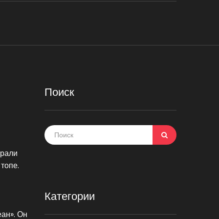
Поиск
брали
топе.
Категории
ан». Он