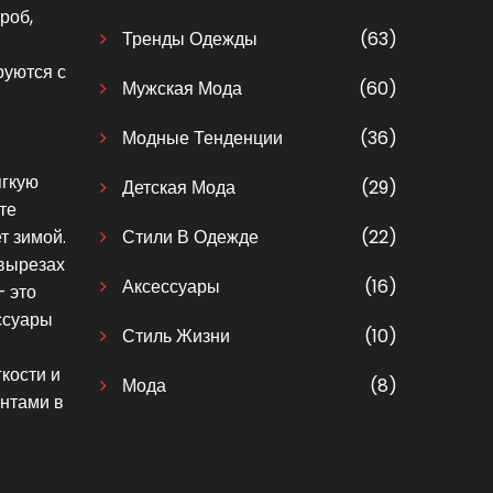
роб,
Тренды Одежды
(63)
руются с
Мужская Мода
(60)
Модные Тенденции
(36)
ягкую
Детская Мода
(29)
те
т зимой.
Стили В Одежде
(22)
 вырезах
Аксессуары
(16)
– это
ссуары
Стиль Жизни
(10)
кости и
Мода
(8)
ентами в