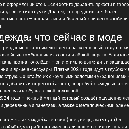
е в оформлении стен. Если хотите добавить яркости в гарде
ьто, свитер или сумку. Для тех, кто предпочитает более
листые цвета – теплая глина и бежевый, они легко комбини
.
дежда: что сейчас в моде
. Трендовые штаны имеют слегка расклешённый силуэт и м
огослойные комбинации из хлопка и лёгкой шерсти. Если ище
кань против гололёда» – он и стильно выглядит, и защищае
нии и яркие аксессуары. Платья 2024 года идут в глубоких
ю струю. Сочетайте их с крупными золотыми украшениями 
тите добавить интересный акцент, попробуйте «модные аксе
е цепочки и обувь с яркой подошвой.
2024 года – нежный мятный, который создаёт ощущение лёг
ми деревянными панелями, а также с металлическими элем
предмета из каждой категории (цвет, вещь, аксессуар) и
 поймёте, что работает именно для вашего стиля и типажа.