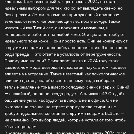
хлопком
. Также известный как
цвет весны 2024
, он стал
идеальным выбором для тех, кто хочет выглядеть свежо, но
без агрессии
. Летом его сменил
приглушённый оливково-
зелёный
,
оттенок, напоминающий лес после дождя
. Также
известный как
Тихий лес
, он подходит и мужчинам, и
женщинам, и работает на любой коже
. Эти цвета не требуют
идеального тона кожи — они просто есть. Они не конкурируют
с другими вещами в гардеробе, а дополняют их. Это не тренд
ради тренда — это ответ на усталость от перегруженности.
Почему именно они? Психология цвета в 2024 году стала
важнее, чем мода.
цветовая психология
,
наука о том, как цвет
влияет на настроение
. Также известный как
психологическое
влияние цветов
, она объясняет, почему люди выбирают
тёплые земляные тона вместо холодных синих и серых
. Синий
— спокойный, но он не всегда радует. А оливковый? Он даёт
ощущение уюта, как будто ты в лесу, а не в офисе. Он не
выгорает на солнце, не теряет форму после стирки и не
требует идеального сочетания с другими вещами. Всё это —
не случайно. Это выбор людей, которые устали от того, чтобы
«быть в тренде».
В коллекции ниже — всё, что нужно знать о цветах 2024 года: