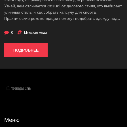
Узнай, чем отличается casual от делового стиля, кто выбирает
уличный стиль, и как собрать капсулу для спорта.
Практические рекомендации помогут подобрать одежду под
свой образ жизни. Будет полезно и тем, кто ищет перемены во
внешности, и тем, кто только начинает разбираться в мужской
0
Мужская мода
моде.
ПОДРОБНЕЕ
Меню