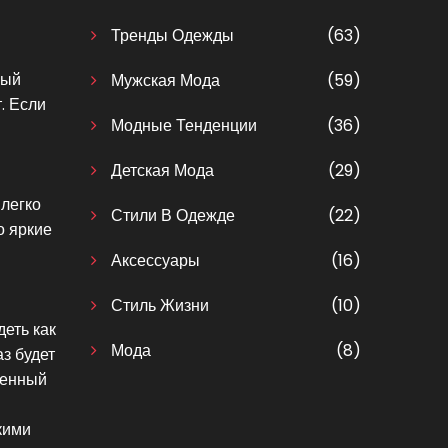
Тренды Одежды
(63)
мый
Мужская Мода
(59)
. Если
Модные Тенденции
(36)
Детская Мода
(29)
 легко
Стили В Одежде
(22)
о яркие
Аксессуары
(16)
Стиль Жизни
(10)
еть как
Мода
(8)
з будет
женный
кими