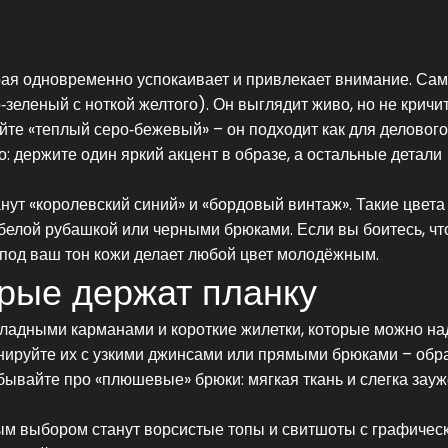
орая одновременно успокаивает и привлекает внимание. Са
зеленый с ноткой желтого). Он выглядит живо, но не кричит
те «теплый серо‑бежевый» – он подходит как для делового
о: держите один яркий акцент в образе, а остальные детали
ут «королевский синий» и «бордовый винтаж». Такие цвета
елой рубашкой или черными брюками. Если вы боитесь, чт
р под ваш тон кожи делает любой цвет молодёжным.
орые держат планку
ладными карманами и короткие жилетки, которые можно над
инируйте их с узкими джинсами или прямыми брюками – обра
бывайте про «плюшевые» брюки: мягкая ткань и слегка зау
ным выбором станут ворсистые топы и свитшоты с графичес