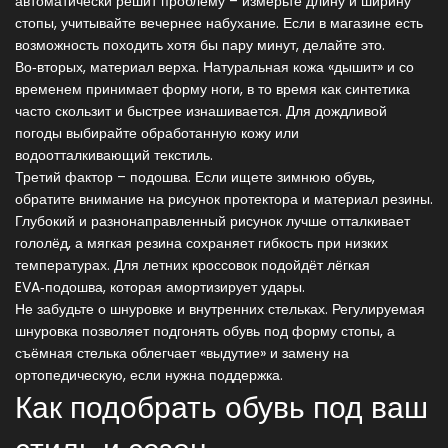
автоматически решит проблему – измерьте длину и ширину
стопы, учитывайте вечернее набухание. Если в магазине есть
возможность походить хотя бы пару минут, делайте это.
Во‑вторых, материал верха. Натуральная кожа «дышит» и со
временем принимает форму ноги, в то время как синтетика
часто скользит и быстрее изнашивается. Для дождливой
погоды выбирайте обработанную кожу или
водоотталкивающий текстиль.
Третий фактор – подошва. Если ищете зимнюю обувь,
обратите внимание на рисунок протектора и материал резины.
Глубокий и разнонаправленный рисунок лучше отталкивает
гололёд, а мягкая резина сохраняет гибкость при низких
температурах. Для летних кроссовок подойдёт лёгкая
EVA‑подошва, которая амортизирует удары.
Не забудьте о шнуровке и внутренних стельках. Регулируемая
шнуровка позволяет подгонять обувь под форму стопы, а
съёмная стелька облегчает «выдутие» и замену на
ортопедическую, если нужна поддержка.
Как подобрать обувь под ваш