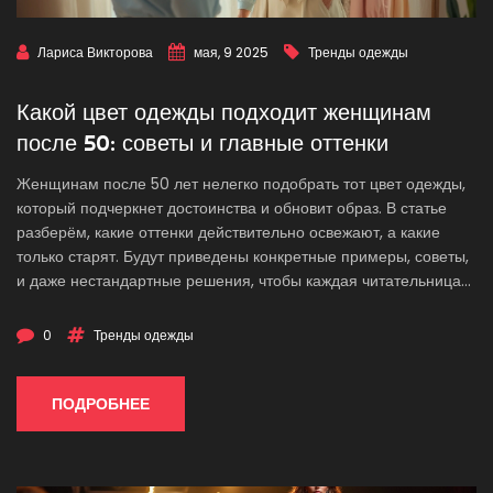
Лариса Викторова
мая, 9 2025
Тренды одежды
Какой цвет одежды подходит женщинам
после 50: советы и главные оттенки
Женщинам после 50 лет нелегко подобрать тот цвет одежды,
который подчеркнет достоинства и обновит образ. В статье
разберём, какие оттенки действительно освежают, а какие
только старят. Будут приведены конкретные примеры, советы,
и даже нестандартные решения, чтобы каждая читательница
нашла свой идеальный вариант. Узнаете, какие сочетания
работают безотказно и почему стоит быть осторожнее с
0
Тренды одежды
черным. Всё просто и по делу — для уверенного выбора
каждый день.
ПОДРОБНЕЕ