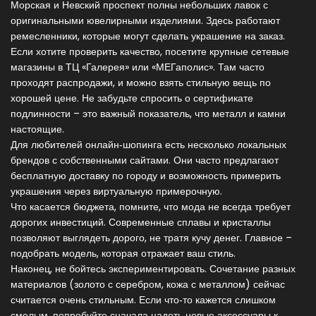
Морская и Невский проспект полны небольших лавок с
оригинальными ювелирными изделиями. Здесь работают
ремесленники, которые могут сделать украшение на заказ.
Если хотите проверить качество, посетите крупные сетевые
магазины в ТЦ «Галерея» или «МЕГаполис». Там часто
проходят распродажи, и можно взять стильную вещь по
хорошей цене. Не забудьте спросить о сертификате
подлинности – это важный показатель, что металл и камни
настоящие.
Для любителей онлайн‑шопинга есть несколько локальных
брендов с собственными сайтами. Они часто предлагают
бесплатную доставку по городу и возможность примерить
украшения через виртуальную примерочную.
Что касается бюджета, помните, что мода не всегда требует
дорогих инвестиций. Современные сплавы и кристаллы
позволяют выглядеть дорого, не тратя кучу денег. Главное –
подобрать модель, которая отражает ваш стиль.
Наконец, не бойтесь экспериментировать. Сочетание разных
материалов (золото с серебром, кожа с металлом) сейчас
считается очень стильным. Если что‑то кажется слишком
смелым, попробуйте сначала надеть новые аксессуары к