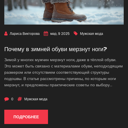
Лариса Викторова
мар, 9 2025
Мужская мода
Почему в зимней обуви мерзнут ноги?
Зимой у многих мужчин мерзнут ноги, даже в тёплой обуви.
Это может быть связано с материалами обуви, неподходящим
размером или отсутствием соответствующей структуры
подошвы. В статье рассмотрены причины, по которым ноги
мерзнут, и предложены практические советы по выбору
зимней обуви для мужчин, чтобы сохранить тепло. Также даны
рекомендации по уходу за обувью и выбору носков для
0
Мужская мода
предотвращения замерзания ног.
ПОДРОБНЕЕ