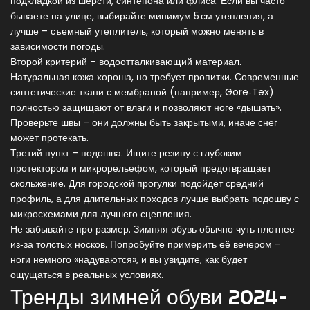
подкладкой из шерсти, синтепона или флиса. Если вы часто
бываете на улице, выбирайте минимум 5 см утепления, а
лучше – съемный утеплитель, который можно менять в
зависимости погоды.
Второй критерий – водоотталкивающий материал.
Натуральная кожа хороша, но требует пропитки. Современные
синтетические ткани с мембраной (например, Gore‑Tex)
полностью защищают от влаги и позволяют ноге «дышать».
Проверьте швы – они должны быть закрытыми, иначе снег
может протекать.
Третий пункт – подошва. Ищите резину с глубоким
протектором и микрорельефом, который предотвращает
скольжение. Для городской прогулки подойдёт средний
профиль, а для длительных походов лучше выбрать подошву с
микросхемами для лучшего сцепления.
Не забывайте про размер. Зимняя обувь обычно чуть плотнее
из‑за толстых носков. Попробуйте примерить её вечером –
ноги немного «надуваются», и вы увидите, как будет
ощущаться в реальных условиях.
Тренды зимней обуви 2024–