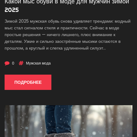
Какой мыс обуви в моде для мужчин зимой
2025
Зимой 2025 мужская обувь снова удивляет трендами: модный
мыс стал сигналом стиля и практичности. Сейчас в моде
простые решения — ничего лишнего, плюс внимание к
деталям. Узкие и сильно заострённые мысики остаются в
прошлом, а круглый и слегка удлиненный силуэт
возвращается в гардеробы. Важно знать, на что смотреть при
выборе, чтобы не только оставаться в тренде, но и чувствовать
0
Мужская мода
себя комфортно. В статье собраны советы на каждый день,
объяснён выбор моделей и приведены реальные
рекомендации.
ПОДРОБНЕЕ