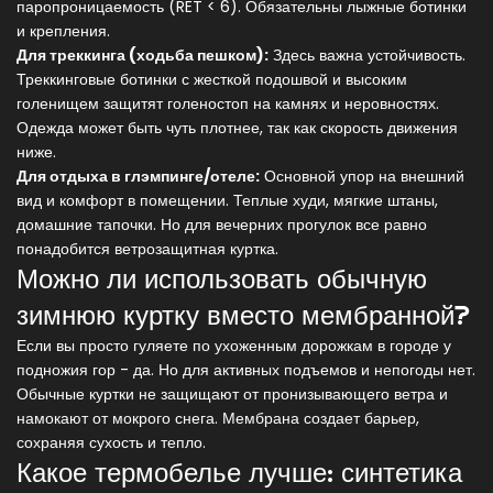
паропроницаемость (RET < 6). Обязательны лыжные ботинки
и крепления.
Для треккинга (ходьба пешком):
Здесь важна устойчивость.
Треккинговые ботинки с жесткой подошвой и высоким
голенищем защитят голеностоп на камнях и неровностях.
Одежда может быть чуть плотнее, так как скорость движения
ниже.
Для отдыха в глэмпинге/отеле:
Основной упор на внешний
вид и комфорт в помещении. Теплые худи, мягкие штаны,
домашние тапочки. Но для вечерних прогулок все равно
понадобится ветрозащитная куртка.
Можно ли использовать обычную
зимнюю куртку вместо мембранной?
Если вы просто гуляете по ухоженным дорожкам в городе у
подножия гор - да. Но для активных подъемов и непогоды нет.
Обычные куртки не защищают от пронизывающего ветра и
намокают от мокрого снега. Мембрана создает барьер,
сохраняя сухость и тепло.
Какое термобелье лучше: синтетика