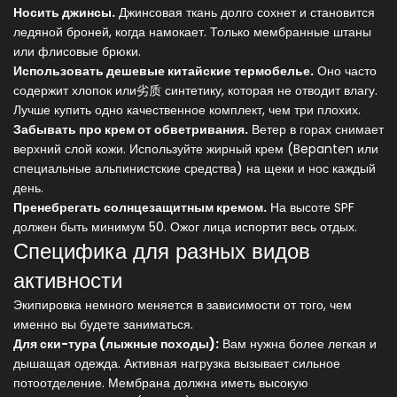
Носить джинсы.
Джинсовая ткань долго сохнет и становится
ледяной броней, когда намокает. Только мембранные штаны
или флисовые брюки.
Использовать дешевые китайские термобелье.
Оно часто
содержит хлопок или劣质 синтетику, которая не отводит влагу.
Лучше купить одно качественное комплект, чем три плохих.
Забывать про крем от обветривания.
Ветер в горах снимает
верхний слой кожи. Используйте жирный крем (Bepanten или
специальные альпинистские средства) на щеки и нос каждый
день.
Пренебрегать солнцезащитным кремом.
На высоте SPF
должен быть минимум 50. Ожог лица испортит весь отдых.
Специфика для разных видов
активности
Экипировка немного меняется в зависимости от того, чем
именно вы будете заниматься.
Для ски-тура (лыжные походы):
Вам нужна более легкая и
дышащая одежда. Активная нагрузка вызывает сильное
потоотделение. Мембрана должна иметь высокую