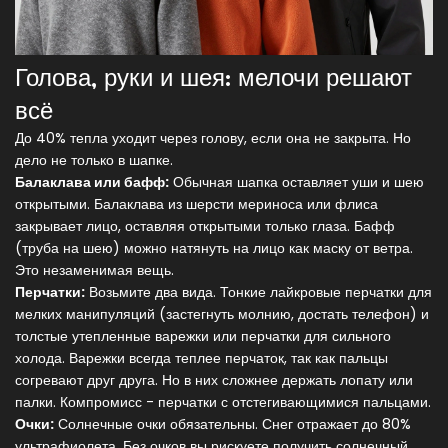
Голова, руки и шея: мелочи решают
всё
До 40% тепла уходит через голову, если она не закрыта. Но
дело не только в шапке.
Балаклава или бафф:
Обычная шапка оставляет уши и шею
открытыми. Балаклава из шерсти мериноса или флиса
закрывает лицо, оставляя открытыми только глаза. Бафф
(труба на шею) можно натянуть на лицо как маску от ветра.
Это незаменимая вещь.
Перчатки:
Возьмите два вида. Тонкие лайкровые перчатки для
мелких манипуляций (застегнуть молнию, достать телефон) и
толстые утепленные варежки или перчатки для сильного
холода. Варежки всегда теплее перчаток, так как пальцы
согревают друг друга. Но в них сложнее держать лопату или
палки. Компромисс - перчатки с отстегивающимися пальцами.
Очки:
Солнечные очки обязательны. Снег отражает до 80%
ультрафиолета. Без очков вы рискуете получить солнечный