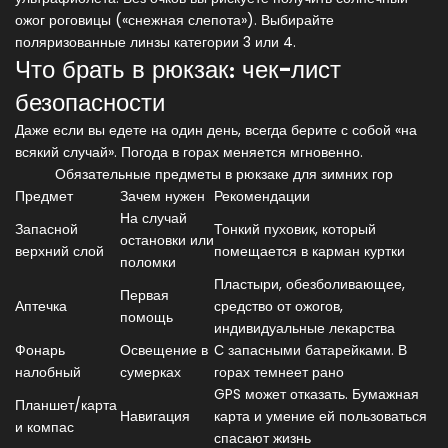
ожог роговицы («снежная слепота»). Выбирайте
поляризованные линзы категории 3 или 4.
Что брать в рюкзак: чек-лист
безопасности
Даже если вы едете на один день, всегда берите с собой «на
всякий случай». Погода в горах меняется мгновенно.
Обязательные предметы в рюкзаке для зимних гор
Предмет
Зачем нужен
Рекомендации
На случай
Запасной
Тонкий пуховик, который
остановки или
верхний слой
помещается в карман куртки
поломки
Пластыри, обезболивающее,
Первая
Аптечка
средство от ожогов,
помощь
индивидуальные лекарства
Фонарь
Освещение в
С запасными батарейками. В
налобный
сумерках
горах темнеет рано
GPS может отказать. Бумажная
Планшет/карта
Навигация
карта и умение ей пользоваться
и компас
спасают жизнь