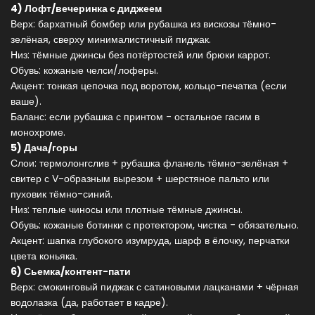
4) Лофт/вечеринка с диджеем
Верх: бархатный бомбер или рубашка из вискозы тёмно-
зелёная, сверху минималистичный пиджак.
Низ: тёмные джинсы без потёртостей или брюки каррот.
Обувь: кожаные челси/лоферы.
Акцент: тонкая цепочка под воротом, кольцо-печатка (если
ваше).
Баланс: если рубашка с принтом - остальное гасим в
монохроме.
5) Дача/горы
Слои: термолонгслив + рубашка фланель тёмно-зелёная +
свитер с V-образным вырезом + шерстяное пальто или
пуховик тёмно-синий.
Низ: теплые чиносы или плотные тёмные джинсы.
Обувь: кожаные ботинки с протектором, чистка - обязательно.
Акцент: шапка глубокого изумруда, шарф в ёлочку, перчатки
цвета коньяка.
6) Сьемка/контент-пати
Верх: смокинговый пиджак с сатиновыми лацканами + чёрная
водолазка (да, работает в кадре).