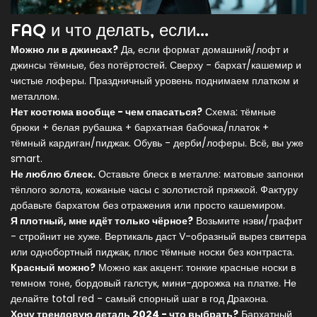
FAQ и что делать, если…
Можно ли в джинсах?
Да, если формат домашний/лофт и
джинсы тёмные, без потёртостей. Сверху - бархат/кашемир и
чистые лоферы. Праздничный уровень поднимаем платком и
металлом.
Нет костюма вообще - чем спасаться?
Схема: тёмные
брюки + белая рубашка + бархатная бабочка/платок +
тёмный кардиган/пиджак. Обувь - дерби/лоферы. Всё, вы уже
smart.
Не люблю блеск.
Оставьте блеск в металле: матовые запонки
тёплого золота, кожаные часы с золотистой пряжкой. Фактуру
добавьте бархатом без отражения или просто кашемиром.
Я плотный, мне идёт только чёрное?
Возьмите нэви/графит
- стройнит не хуже. Вертикаль даст V-образный вырез свитера
или однобортный пиджак, плюс тёмные носки без контраста.
Красный можно?
Можно как акцент: тонкие красные носки в
темном тоне, бордовый галстук, мини-дорожка на платке. Не
делайте total red - самый спорный шаг в год Дракона.
Хочу трендовую деталь 2024 - что выбрать?
Бархатный