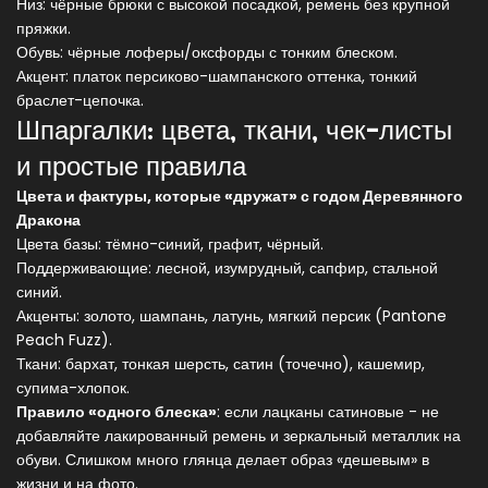
Низ: чёрные брюки с высокой посадкой, ремень без крупной
пряжки.
Обувь: чёрные лоферы/оксфорды с тонким блеском.
Акцент: платок персиково-шампанского оттенка, тонкий
браслет-цепочка.
Шпаргалки: цвета, ткани, чек-листы
и простые правила
Цвета и фактуры, которые «дружат» с годом Деревянного
Дракона
Цвета базы: тёмно-синий, графит, чёрный.
Поддерживающие: лесной, изумрудный, сапфир, стальной
синий.
Акценты: золото, шампань, латунь, мягкий персик (Pantone
Peach Fuzz).
Ткани: бархат, тонкая шерсть, сатин (точечно), кашемир,
супима-хлопок.
Правило «одного блеска»
: если лацканы сатиновые - не
добавляйте лакированный ремень и зеркальный металлик на
обуви. Слишком много глянца делает образ «дешевым» в
жизни и на фото.