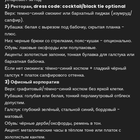
2) Ресторан, dress code: cocktail/black tie optional
Верх: темно-синий смокинг или бархатный пиджак (изумруд/
сапфир).
Рубашка: белая с вырезом под бабочку, скрытая планка -
плюс.
Низ: черные брюки со стрелками, пояс-кушак - опционально.
Обувь: лаковые оксфорды или полулаковые.
Акценты: золотистые запонки, тонкая булавка для галстука или
бархатная бабочка.
Если нет смокинга: тёмно-синий костюм + гладкий чёрный
галстук + платок сапфирового оттенка.
3) Офисный корпоратив
Верх: графитовый/тёмно-синий костюм без яркой клетки.
Рубашка: голубая или белая, тонкий перламутровый отблеск
допустим.
Галстук: глубокий зелёный, стальной синий, бордовый -
матовый.
Обувь: чёрные дерби/оксфорды, ремень в тон.
Акцент: металлические часы в тёплом тоне или платок с
золотистым кантем.