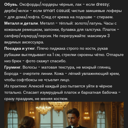
Обувь
. Оксфорды/лордеры чёрные, лак - если dressy;
дерби/челси - если smart casual; чистые замшевые лоферы
- для дома/лофта. След от крема на подошве - стираем.
Металл и детали
. Металл - тёплый: золото/латунь. Часы с
кожаным ремешком, запонки, булавка для галстука. Платок -
сапфир/изумруд/персик. Не перегружайте: максимум 3
видимых аксессуара.
Посадка и утюг
. Плечо пиджака строго по кости, рукав
рубашки выглядывает на 1 см, стрелки скроены чётко. Отпарьте
низ брюк - фото скажут спасибо.
Груминг
. Волосы - матовая текстура, не мокрый глянец.
Борода - очертите линии. Кожа - лёгкий увлажняющий крем,
чтобы софтбоксы не «съели» лицо.
Из практики: Алексей каждый раз пытается уйти в чёрное
тотально. Спасает изумрудный платок и бархатная бабочка -
сразу праздник, не меняя костюм.