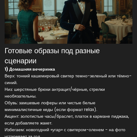
Готовые образы под разные
сценарии
1) Домашняя вечеринка
Верх: тонкий кашемировый свитер темно-зеленый или тёмно-
синий.
Низ: шерстяные брюки антрацит/чёрные, стрелки
необязательны.
Обувь: замшевые лоферы или чистые белые
минималистичные кеды (если формат relax).
Акцент: золотистые часы/браслет, платок в кармане пиджака,
если добавляете жакет.
Избегаем: новогодний «угар» с свитером-оленем - на фото
устаревает за год.