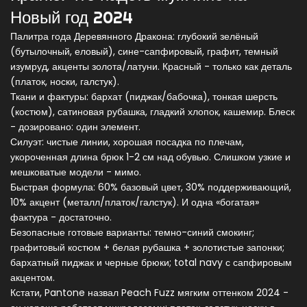
Новый год 2024
Палитра года Деревянного Дракона: глубокий зелёный
(бутылочный, еловый), сине-сапфировый, графит, темный
изумруд, акценты золота/латуни. Красный - только как деталь
(платок, носки, галстук).
Ткани и фактуры: бархат (пиджак/бабочка), тонкая шерсть
(костюм), сатиновая рубашка, гладкий хлопок, кашемир. Блеск
- дозировано: один элемент.
Силуэт: чистые линии, хорошая посадка по плечам,
укороченная длина брюк 1-2 см над обувью. Слишком узкие и
мешковатые модели - мимо.
Быстрая формула: 60% базовый цвет, 30% поддерживающий,
10% акцент (металл/платок/галстук). И одна «богатая»
фактура - достаточно.
Безопасные готовые варианты: темно-синий смокинг;
графитовый костюм + белая рубашка + золотистые запонки;
бархатный пиджак и черные брюки; total navy с сапфировым
акцентом.
Кстати, Pantone назвал Peach Fuzz мягким оттенком 2024 -