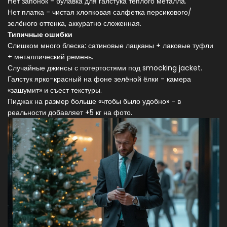
Нет запонок - булавка для галстука тёплого металла.
Нет платка - чистая хлопковая салфетка персикового/
зелёного оттенка, аккуратно сложенная.
Типичные ошибки
Слишком много блеска: сатиновые лацканы + лаковые туфли
+ металлический ремень.
Случайные джинсы с потертостями под smocking jacket.
Галстук ярко-красный на фоне зелёной ёлки - камера
«зашумит» и съест текстуры.
Пиджак на размер больше «чтобы было удобно» - в
реальности добавляет +5 кг на фото.