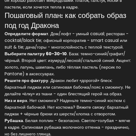
он хорошо работает микродозами: платок, галстук, носки в
пастели, если хочется тепла в кадре.
Пошаговый план: как собрать образ
под год Дракона
Определите формат
. Дом/лофт - умный casual; ресторан -
cocktail/black tie; офисный корпоратив - smart casual или
suit & tie; дача/горы - многослойность с теплой текстурой.
Выберите палитру 60-30-10
. База: темно-синий/графит/
чёрный. Второй цвет: изумруд/лесной/стальной синий. Акцент:
золото, латунь, шампань, либо тёплая пастель (персик по
Pantone) в аксессуарах.
Решите про фактуру
. Дракон любит «дорогой» блеск:
бархатный пиджак или сатиновая бабочка/пояс к смокингу. Не
делайте «ёлку» из ткани - один блестящий герой на образ.
Низ и верх
. Нет смокинга? Наденьте темно-синий костюм с
бархатной бабочкой. Нет костюма? Вяжите связку: бархатный
пиджак + чёрные брюки из шерсти/хлопка с отворотом.
Рубашка
. Белая поплин - безопасно. Светло-голубая - мягче
в кадре. Сатиновая рубашка молочного оттенка - празднично,
но без лишнего глянца.