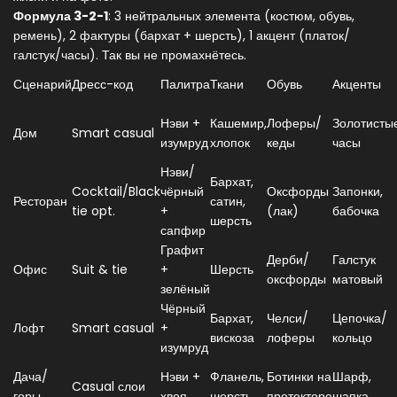
Формула 3-2-1
: 3 нейтральных элемента (костюм, обувь,
ремень), 2 фактуры (бархат + шерсть), 1 акцент (платок/
галстук/часы). Так вы не промахнётесь.
Сценарий
Дресс-код
Палитра
Ткани
Обувь
Акценты
Нэви +
Кашемир,
Лоферы/
Золотисты
Дом
Smart casual
изумруд
хлопок
кеды
часы
Нэви/
Бархат,
Cocktail/Black
чёрный
Оксфорды
Запонки,
Ресторан
сатин,
tie opt.
+
(лак)
бабочка
шерсть
сапфир
Графит
Дерби/
Галстук
Офис
Suit & tie
+
Шерсть
оксфорды
матовый
зелёный
Чёрный
Бархат,
Челси/
Цепочка/
Лофт
Smart casual
+
вискоза
лоферы
кольцо
изумруд
Дача/
Нэви +
Фланель,
Ботинки на
Шарф,
Casual слои
горы
хвоя
шерсть
протекторе
шапка