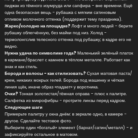
пиджак из тёмного изумруда или сапфира - вне времени. Ещё
одна безопасная вещь - рубашка с мягким сатиновым
отливом молочного оттенка (поддержит тему праздника).
Жарко/холодно на площадке?
Лофт и много людей - берите
рубашку облегчённую, без майки под низ. Холод -
термолонгслив телесного оттенка под рубашку; в кадре его не
видно.
Нужна удача по символике года?
Маленький зелёный платок
в кармане/браслет с камнем в тёплом металле. Работает как
знак и как стиль.
Борода и волосы - как стилизовать?
Сухая матовая паста/
крем, никаких мокрых гелей. Борода под машинку и чёткая
линия щёк, иначе образ «падает» у воротника.
Очки?
Тонкая золотистая/тёмная оправа - плюс к палитре.
Салфетка из микрофибры - протрите линзы перед кадром.
Следующие шаги
Примерьте палитру у окна днём: в зеркале одно, в камере -
другое. Сделайте тестовое фото.
Выберите один «богатый» элемент (бархат/сатин/металл) - и
зафиксируйте остальное в матовом.