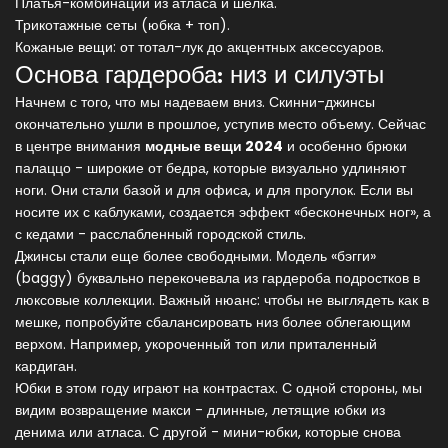
Платья-комбинации из атласа и шелка.
Трикотажные сеты (юбка + топ).
Кожаные вещи: от тотал-лук до акцентных аксессуаров.
Основа гардероба: низ и силуэты
Начнем с того, что мы надеваем вниз. Скинни-джинсы
окончательно ушли в прошлое, уступив место объему. Сейчас
в центре внимания
модные вещи 2024
и особенно
брюки
палаццо - широкие от бедра, которые визуально удлиняют
ноги
.
Они стали базой и для офиса, и для прогулок. Если вы
носите их с каблуками, создается эффект «бесконечных ног», а
с кедами - расслабленный городской стиль.
Джинсы стали еще более свободными. Модель «бэгги»
(baggy) буквально перекочевала из гардероба подростков в
люксовые коллекции. Важный нюанс: чтобы не выглядеть как в
мешке, попробуйте сбалансировать низ более облегающим
верхом. Например, укороченный топ или приталенный
кардиган.
Юбки в этом году играют на контрастах. С одной стороны, мы
видим возвращение макси - длинные, летящие юбки из
денима или атласа. С другой - мини-юбки, которые снова