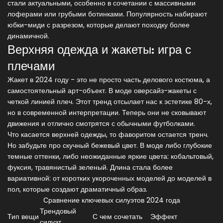
стали актуальными, особенно в сочетании с массивными
лоферами или грубыми ботинками. Популярность набирают
юбки-миди с разрезом, которые делают походку более
динамичной.
Верхняя одежда и жакеты: игра с
плечами
Жакет в 2024 году - это не просто часть делового костюма, а
самостоятельный арт-объект. В моде
оверсайз-жакеты
с
четкой линией плеч
. Этот тренд отсылает нас к эстетике 80-х,
но в современной интерпретации. Теперь они не сковывают
движения и отлично смотрятся с обычными футболками.
Что касается верхней одежды, то фаворитом остается тренч.
Но забудьте про скучный бежевый цвет. В моде либо глубокие
темные оттенки, либо неожиданные яркие цвета: кобальтовый,
фуксия, травянистый зеленый. Длина стала более
вариативной: от коротких укороченных моделей до моделей в
пол, которые создают драматичный образ.
Сравнение ключевых силуэтов 2024 года
Трендовый
Тип вещи
С чем сочетать
Эффект
силуэт