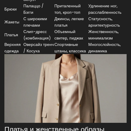
Палаццо /
Приталенный
Удлинение ног,
Брюки
Бэгги
топ, кроп-топ
расслабленность
С широкими
Джинсы, легкие
Статусность,
Жакеты
плечами
платья
архитектурность
Слип-дресс
Объемный
Женственность,
Платья
(комбинация)
свитер, пиджак
минимализм
Верхняя
Оверсайз тренч
Спортивные
Многослойность,
одежда
/ Косуха
штаны, классика
динамика
Платья и женственные образы