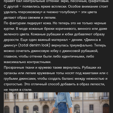
правят бал нейтральные оттенки: экрю, песочный, графитовый.
С другой - появились яркие всплески. Особое внимание стоит
уделить «персиковому» и «нежно-голубому» - эти цвета
делают образ свежим и легким.
По фактурам лидирует кожа. Но теперь это не только черные
куртки. В моде кожаные брюки коричневого, винного или даже
зеленого цвета. Кожаные рубашки и юбки добавляют образу
дерзости. Еще один важный материал - деним. «Джинса в
джинсу» (total denim look) вернулась триумфально. Теперь
можно сочетать джинсовую юбку с джинсовой рубашкой,
главное, чтобы оттенки были либо идентичными, либо
максимально контрастными.
Прозрачные ткани и кружево также вернулись. Рубашки из
органзы или легкие кружевные топы носят под жакетами или с
грубыми джинсами, чтобы создать баланс между нежностью и
строгостью. Это отличный способ добавить в образ легкости,
не теряя в стиле.