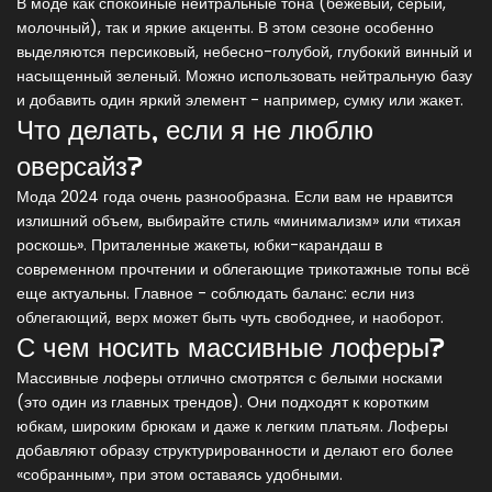
В моде как спокойные нейтральные тона (бежевый, серый,
молочный), так и яркие акценты. В этом сезоне особенно
выделяются персиковый, небесно-голубой, глубокий винный и
насыщенный зеленый. Можно использовать нейтральную базу
и добавить один яркий элемент - например, сумку или жакет.
Что делать, если я не люблю
оверсайз?
Мода 2024 года очень разнообразна. Если вам не нравится
излишний объем, выбирайте стиль «минимализм» или «тихая
роскошь». Приталенные жакеты, юбки-карандаш в
современном прочтении и облегающие трикотажные топы всё
еще актуальны. Главное - соблюдать баланс: если низ
облегающий, верх может быть чуть свободнее, и наоборот.
С чем носить массивные лоферы?
Массивные лоферы отлично смотрятся с белыми носками
(это один из главных трендов). Они подходят к коротким
юбкам, широким брюкам и даже к легким платьям. Лоферы
добавляют образу структурированности и делают его более
«собранным», при этом оставаясь удобными.