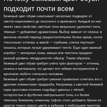
подходит почти всем
Бежевый цвет обуви охватывает несколько подвидов: от
светло‑коричневого до песочного и кремового. Каждый из них
имеет свои свойства: светлые тона визуально удлиняют ноги,
тёмные — добавляют драматизма. Выбор зависит от сезона: в
весенне‑летний период предпочтительнее более яркие, почти
«песочные» оттенки, а зимой — глубокие, слегка «мутные»
нюансы, которые лучше удерживают тепло. Еще один важный
атрибут — материал: кожа, замша или текстиль придают
разный уровень «воздушности» образу. Таким образом,
бежевый цвет обуви требует учёта трёх факторов — оттенка,
сезона и материала, что делает его гибким инструментом в
арсенале любого стильного человека.
Бежевый цвет обуви требует умения правильно сочетать его с
другими элементами гардероба. Например, к светлой бежевой
паре кроссовок отлично подойдут джинсы с лёгкой
потертостью и футболка нейтрального тона, а к более
тёмному бежевому кожаному туфлю стоит добавить брюки из
шерсти темно‑серого цвета и рубашку с небольшим принтом.