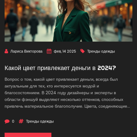
Лариса Викторова
фев, 14 2025
Тренды одежды
Какой цвет привлекает деньги в 2024?
Вопрос о том, какой цвет привлекает деньги, всегда был
актуальным для тех, кто интересуется модой и
благосостоянием. В 2024 году дизайнеры и эксперты в
области фэншуй выделяют несколько оттенков, способных
привлечь материальное благополучие. Цвета, соединяющие
эстетику и практичность, помогут не только выделиться из
толпы, но и улучшить финансовое состояние. Важно понимать,
0
Тренды одежды
что выбор цвета может повлиять на ваше восприятие и
восприятие окружающими. В статье обсуждаются самые