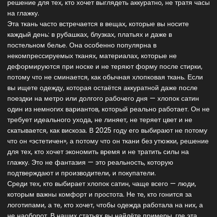
решение для тех, кто хочет выглядеть аккуратно, не тратя часы
на глажку.
Эта ткань часто встречается в вещах, которые вы носите
каждый день: в рубашках, блузках, платьях и даже в
постельном белье. Она особенно популярна в
некомпрессируемых тканях
,
материалах, которые не
деформируются при носке и не теряют форму после стирки
,
потому что не сминается, как обычная хлопковая ткань. Если
вы ищете одежду, которая остаётся аккуратной даже после
поездки на метро или долгого рабочего дня — хлопок сатин
один из немногих вариантов, который реально работает. Он не
требует идеального ухода, не линяет, не теряет цвет и не
скатывается, как вискоза. В 2025 году его выбирают не потому
что он «эстетичен», а потому что он
ткани без утюжки
,
решение
для тех, кто хочет экономить время и не тратить силы на
глажку
. Это не фантазия — это реальность, которую
подтверждают и производители, и покупатели.
Среди тех, кто выбирает хлопок сатин, чаще всего — люди,
которым важны комфорт и простота. Не те, кто гонится за
логотипами, а те, кто хочет, чтобы одежда работала на них, а
не наоборот. В наших статьях вы найдёте примеры, где эта