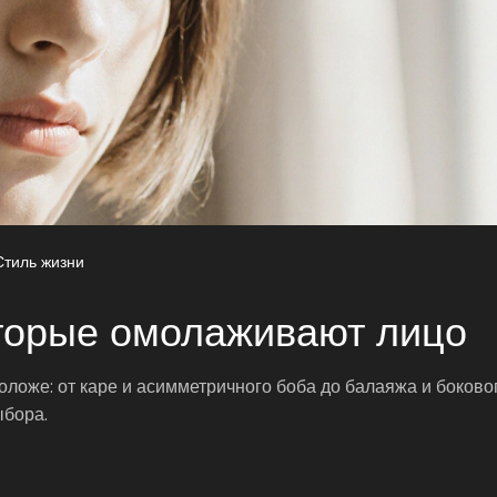
Стиль жизни
оторые омолаживают лицо
моложе: от каре и асимметричного боба до балаяжа и боково
ыбора.