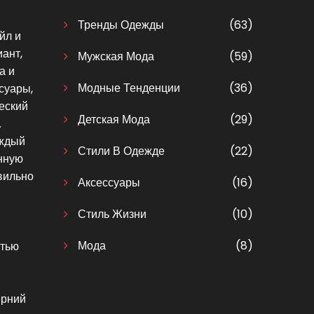
Тренды Одежды
(63)
йл и
ант,
Мужская Мода
(59)
а и
Модные Тенденции
(36)
суары,
еский
Детская Мода
(29)
.
аждый
Стили В Одежде
(22)
енную
вильно
Аксессуары
(16)
Стиль Жизни
(10)
Мода
(8)
стью
ерний