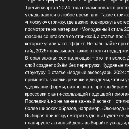
Третий квартал 2024 года ознаменовался ростом
укладываются в любое время дня. Такие стриж
«плоскую» стрижку, где важно подчеркнуть ест
посмотрите на материал «Молодежный стиль 202
фасоны сочетаются со стрижкой, а статья про 
которые усиливают эффект. Не забывайте про в
гайд 2025» показывает, какие оттенки поддержи
Вторая важная составляющая – это тип волос. Д
слой создает объём без перегрузки. Кудрявые 
структуру. В статье «Модные аксессуары 2024: 
применять заколки, резинки и диадемы, чтобы у
удержании формы, важно знать про «выбираем 
кроссовки с анти‑скользящей подошвой помогаю
Последний, но не менее важный аспект – стили
более широких образов, например, «Эко‑мода» 
Выбирая прическу, смотрите, где вы будете её д
планируете активный день, выбирайте укладки,