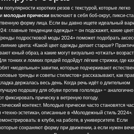
 популярности коротких резов с текстурой, которые легко
ки
молодые прически
включают в себя боб‑округ, пикси‑ста
ественную форму лица. Если вы давно ищете идеальный вари
4: главные тенденции одежды» – он подскажет, какие цвет
«Тренды подростковой моды 2024» поможет подобрать аксес
лияние цвета: «Какой цвет одежды делает старше? Практич
вают юный образ, а какие могут визуально «отжать» возраст
ля тонких и ломких прядей подойдут лёгкие стрижки, где к
любят «модельные» завитки, которые подчеркивают естеств
топовые тренды и советы стилистов» рассказывают, как пра
кладка держалась весь день. Когда речь идёт о длительном
лучшую подошву для обуви против гололеда» – аналогично
т фиксировать прическу в ветреную погоду.
стический контекст. Молодые прически часто становятся ча
и «техно‑эстетика», описанные в «Молодежный стиль 2024».
емонстрировать: в клубе, на работе, в университете. Если
 которые сохраняют форму при движении, а если нужен веч