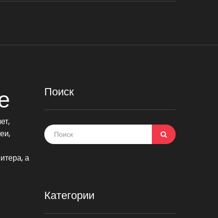
Поиск
е
ет,
еи,
итера, а
Категории