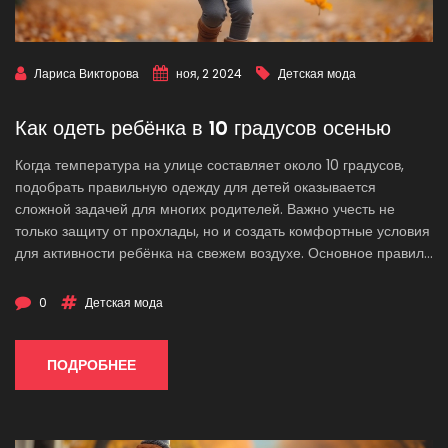
Лариса Викторова
ноя, 2 2024
Детская мода
Как одеть ребёнка в 10 градусов осенью
Когда температура на улице составляет около 10 градусов,
подобрать правильную одежду для детей оказывается
сложной задачей для многих родителей. Важно учесть не
только защиту от прохлады, но и создать комфортные условия
для активности ребёнка на свежем воздухе. Основное правило
- многослойность, которая позволяет регулировать
теплообмен в зависимости от погоды и активности. Не стоит
0
Детская мода
забывать и про неокутанность: шапки, варежки и уместная
обувь имеют важное значение для двойной защиты от
прохлады. В статье разбираем основные подходы к выбору
ПОДРОБНЕЕ
одежды для детей в период осеннего межсезонья, учитывая
комфорт и безопасность малышей.