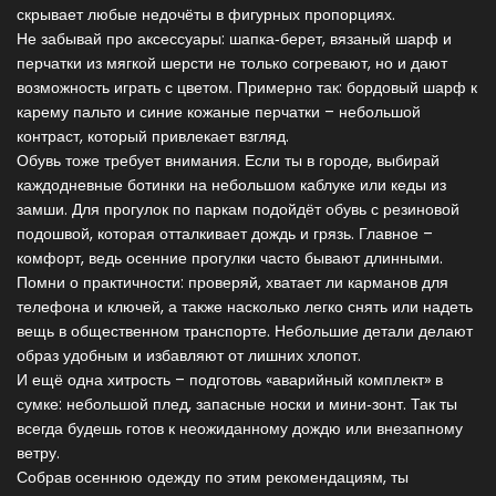
скрывает любые недочёты в фигурных пропорциях.
Не забывай про аксессуары: шапка‑берет, вязаный шарф и
перчатки из мягкой шерсти не только согревают, но и дают
возможность играть с цветом. Примерно так: бордовый шарф к
карему пальто и синие кожаные перчатки – небольшой
контраст, который привлекает взгляд.
Обувь тоже требует внимания. Если ты в городе, выбирай
каждодневные ботинки на небольшом каблуке или кеды из
замши. Для прогулок по паркам подойдёт обувь с резиновой
подошвой, которая отталкивает дождь и грязь. Главное –
комфорт, ведь осенние прогулки часто бывают длинными.
Помни о практичности: проверяй, хватает ли карманов для
телефона и ключей, а также насколько легко снять или надеть
вещь в общественном транспорте. Небольшие детали делают
образ удобным и избавляют от лишних хлопот.
И ещё одна хитрость – подготовь «аварийный комплект» в
сумке: небольшой плед, запасные носки и мини‑зонт. Так ты
всегда будешь готов к неожиданному дождю или внезапному
ветру.
Собрав осеннюю одежду по этим рекомендациям, ты