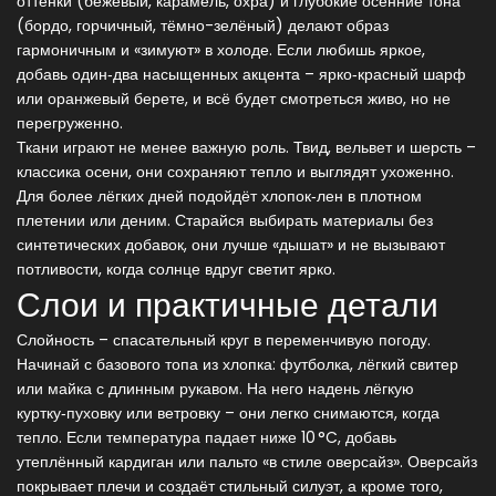
оттенки (бежевый, карамель, охра) и глубокие осенние тона
(бордо, горчичный, тёмно-зелёный) делают образ
гармоничным и «зимуют» в холоде. Если любишь яркое,
добавь один‑два насыщенных акцента – ярко‑красный шарф
или оранжевый берете, и всё будет смотреться живо, но не
перегруженно.
Ткани играют не менее важную роль. Твид, вельвет и шерсть –
классика осени, они сохраняют тепло и выглядят ухоженно.
Для более лёгких дней подойдёт хлопок‑лен в плотном
плетении или деним. Старайся выбирать материалы без
синтетических добавок, они лучше «дышат» и не вызывают
потливости, когда солнце вдруг светит ярко.
Слои и практичные детали
Слойность – спасательный круг в переменчивую погоду.
Начинай с базового топа из хлопка: футболка, лёгкий свитер
или майка с длинным рукавом. На него надень лёгкую
куртку‑пуховку или ветровку – они легко снимаются, когда
тепло. Если температура падает ниже 10 °C, добавь
утеплённый кардиган или пальто «в стиле оверсайз». Оверсайз
покрывает плечи и создаёт стильный силуэт, а кроме того,