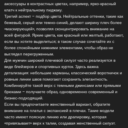
аксессуары в контрастных цветах, например, ярко‑красный
клатч к нейтральному пиджаку.
Третий аспект – подбор цвета. Нейтральные оттенки, такие как
бежевый, серый или темно‑синий, делают ширину плеч более
«маскирующей», позволяя сконцентрировать внимание на
всей фигурой. Яркие цвета, как красный или желтый, работают,
если вы хотите выделиться; в таком случае сочетайте их с
более спокойными нижними элементами, чтобы образ не
выглядел перегруженным.
Для мужчин широкий плечевой силуэт часто реализуется в
виде блейзеров и спортивных курток. Здесь важна
детализация: небольшие карманы, классический воротничок и
ровные линии швов помогают сохранить элегантность.
Комбинируйте такой верх с темными джинсами или прямыми
брюками – получаете образ, одновременно современный и
бизнес‑подходящий.
Если вы предпочитаете женственный вариант, обратите
внимание на платья с экспансией в плечах. Такие модели
часто имеют поясную линию или драпировку, которая
«привязывает» верх к талии, создавая женственный силуэт.