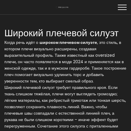
Широкий плечевой силуэт
Когда речь идёт о
широком плечевом силуэте
,
это стиль, в
котором плечи визуально расширены, создавая
выразительный профиль
. Также известный как
oversized
плечи
, он часто появляется в
моде 2024
и применяется как в
женской одежде
, так и в
мужском гардеробе
. Такое построение
плеч помогает визуально удлинить торс и добавить
уверенности тем, кто выбирает смелый образ.
Широкий плечевой силуэт требует правильного кроя. Если
ткань слишком тяжёлая, плечи могут выглядеть громоздко;
лёгкие материалы, как ребристый трикотаж или тонкая шерсть,
позволяют сохранить плавность линий. Важно, чтобы
плечевые швы совпадали с естественной линией плеч, а
рукава не были слишком короткими – иначе эффект будет
перегруженным. Сочетание этого силуэта с приталенными