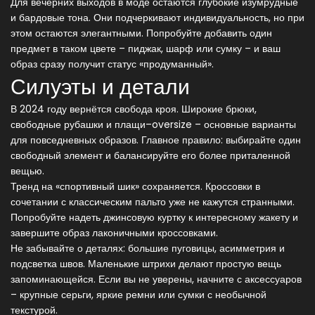
Для вечерних выходов в моде остаются глубокие изумрудные
и бардовые тона. Они подчеркивают индивидуальность, но при
этом остаются элегантными. Попробуйте добавить один
предмет в таком цвете – пиджак, шарф или сумку – и ваш
образ сразу получит статус «продуманный».
Силуэты и детали
В 2024 году вернётся свобода кроя. Широкие брюки,
свободные рубашки и плащи–oversize – основные варианты
для повседневных образов. Главное правило: выбирайте один
свободный элемент и балансируйте его более приталенной
вещью.
Тренд на «спортивный шик» сохраняется. Кроссовки в
сочетании с классическим пальто уже не кажутся странными.
Попробуйте надеть джинсовую куртку к интересному жакету и
завершите образ лаконичными кроссовками.
Не забывайте о деталях: большие пуговицы, асимметрия и
подсветка швов. Маленькие штрихи делают простую вещь
запоминающейся. Если вы не уверены, начните с аксессуаров
– крупные серьги, яркие ремни или сумки с необычной
текстурой.