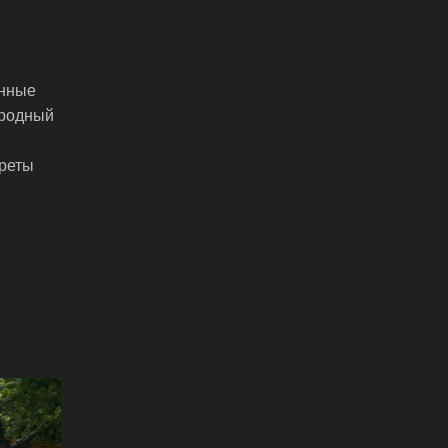
енные
ородный
креты